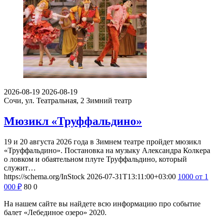
2026-08-19
2026-08-19
Сочи, ул. Театральная, 2
Зимний театр
Мюзикл «Труффальдино»
19 и 20 августа 2026 года в Зимнем театре пройдет мюзикл
«Труффальдино». Постановка на музыку Александра Колкера
о ловком и обаятельном плуте Труффальдино, который
служит…
https://schema.org/InStock
2026-07-31T13:11:00+03:00
1000
от 1
000
₽
80
0
На нашем сайте вы найдете всю информацию про событие
балет «Лебединое озеро» 2020.