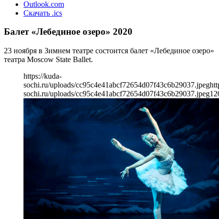
Outlook.com
Скачать .ics
Балет «Лебединое озеро» 2020
23 ноября в Зимнем театре состоится балет «Лебединое озеро»
театра Moscow State Ballet.
https://kuda-
sochi.ru/uploads/cc95c4e41abcf72654d07f43c6b29037.jpeg
htt
sochi.ru/uploads/cc95c4e41abcf72654d07f43c6b29037.jpeg
12