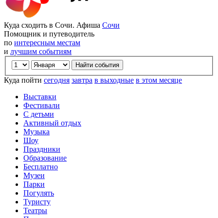
Куда сходить в Сочи. Афиша
Сочи
Помощник и путеводитель
по
интересным местам
и
лучшим событиям
Куда пойти
сегодня
завтра
в выходные
в этом месяце
Выставки
Фестивали
С детьми
Активный отдых
Музыка
Шоу
Праздники
Образование
Бесплатно
Музеи
Парки
Погулять
Туристу
Театры