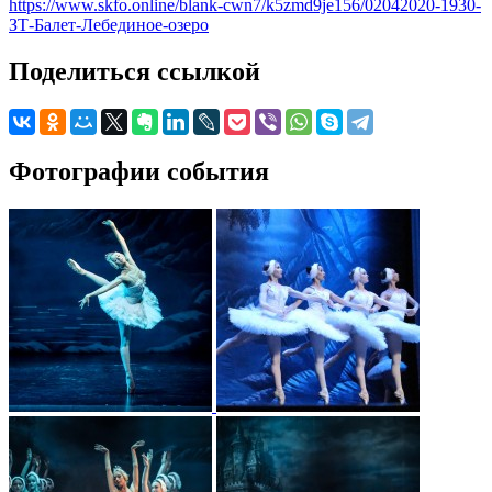
https://www.skfo.online/blank-cwn7/k5zmd9je156/02042020-1930-
ЗТ-Балет-Лебединое-озеро
Поделиться ссылкой
Фотографии события