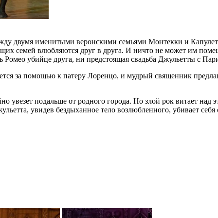
ежду двумя именитыми веронскими семьями Монтекки и Капулетт
их семей влюбляются друг в друга. И ничто не может им помеш
 Ромео убийце друга, ни предстоящая свадьба Джульетты с Пар
ется за помощью к патеру Лоренцо, и мудрый священник предлаг
айно увезет подальше от родного города. Но злой рок витает над
Джульетта, увидев бездыханное тело возлюбленного, убивает себя