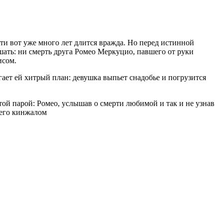
и вот уже много лет длится вражда. Но перед истинной
ать: ни смерть друга Ромео Меркуцио, павшего от руки
исом.
ает ей хитрый план: девушка выпьет снадобье и погрузится
 этой парой: Ромео, услышав о смерти любимой и так и не узнав
 его кинжалом