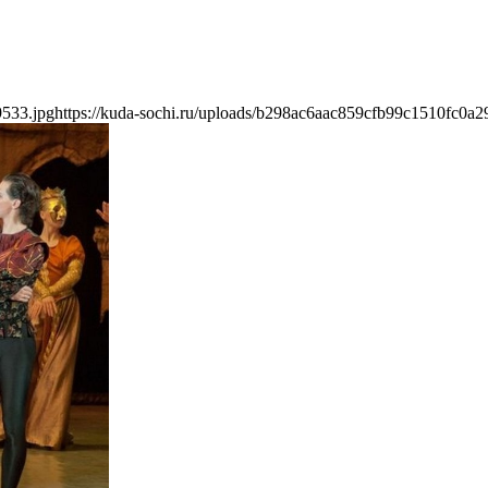
9533.jpg
https://kuda-sochi.ru/uploads/b298ac6aac859cfb99c1510fc0a2