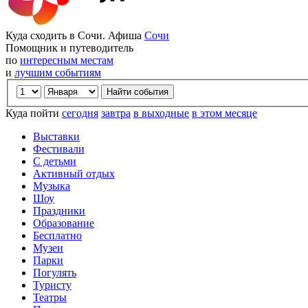
Куда сходить в Сочи. Афиша
Сочи
Помощник и путеводитель
по
интересным местам
и
лучшим событиям
Куда пойти
сегодня
завтра
в выходные
в этом месяце
Выставки
Фестивали
С детьми
Активный отдых
Музыка
Шоу
Праздники
Образование
Бесплатно
Музеи
Парки
Погулять
Туристу
Театры