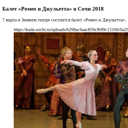
Балет «Ромео и Джульетта» в Сочи 2018
7 марта в Зимнем театре состоится балет «Ромео и Джульетта».
https://kuda-sochi.ru/uploads/b298ac6aac859cfb99c1510fc0a2