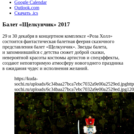
Google Calendar
Outlook.com
Скачать .ics
Балет «Щелкунчик» 2017
29 и 30 декабря в концертном комплексе «Роза Холл»
состоится фантастическая балетная феерия сказочного
представления балет «Щелкунчик». Звезды балета,
и запомнившийся с детства сюжет доброй сказки,
невероятной красоты костюмы артистов и спецэффекты,
создают неповторимую атмосферу новогоднего праздника
в ожидания чудес и исполнения желаний.
https://kuda-
sochi.ru/uploads/6c34baa27bca7ebc7032a9e00a2529ed.jpg
http
sochi.ru/uploads/6c34baa27bca7ebc7032a9e00a2529ed.jpg
120