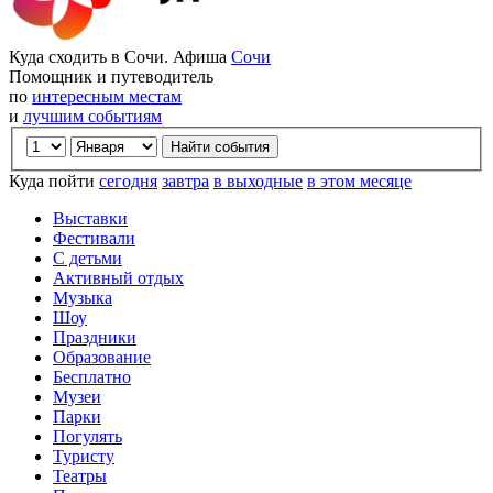
Куда сходить в Сочи. Афиша
Сочи
Помощник и путеводитель
по
интересным местам
и
лучшим событиям
Куда пойти
сегодня
завтра
в выходные
в этом месяце
Выставки
Фестивали
С детьми
Активный отдых
Музыка
Шоу
Праздники
Образование
Бесплатно
Музеи
Парки
Погулять
Туристу
Театры