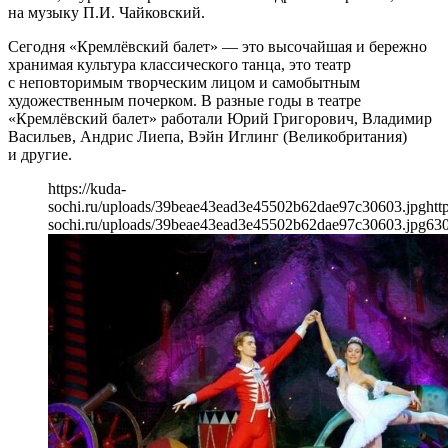
на музыку П.И. Чайковский.
Сегодня «Кремлёвский балет» — это высочайшая и бережно
хранимая культура классического танца, это театр
с неповторимым творческим лицом и самобытным
художественным почерком. В разные годы в театре
«Кремлёвский балет» работали Юрий Григорович, Владимир
Васильев, Андрис Лиепа, Вэйн Иглинг (Великобритания)
и другие.
https://kuda-
sochi.ru/uploads/39beae43ead3e45502b62dae97c30603.jpg
htt
sochi.ru/uploads/39beae43ead3e45502b62dae97c30603.jpg
63