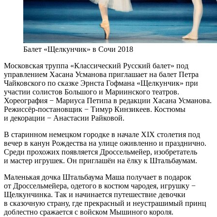
Балет «Щелкунчик» в Сочи 2018
Московская труппа «Классический Русский балет» под
управлением Хасана Усманова приглашает на балет Петра
Чайковского по сказке Эрнста Гофмана «Щелкунчик» при
участии солистов Большого и Мариинского театров.
Хореография − Мариуса Петипа в редакции Хасана Усманова.
Режиссёр-постановщик − Тимур Кинзикеев. Костюмы
и декорации − Анастасии Райковой.
В старинном немецком городке в начале XIX столетия под
вечер в канун Рождества на улице оживленно и празднично.
Среди прохожих появляется Дроссельмейер, изобретатель
и мастер игрушек. Он приглашён на ёлку к Штальбаумам.
Маленькая дочка Штальбаума Маша получает в подарок
от Дроссельмейера, одетого в костюм чародея, игрушку −
Щелкунчинка. Так и начинается путешествие девочки
в сказочную страну, где прекрасный и неустрашимый принц
доблестно сражается с войском Мышиного короля.