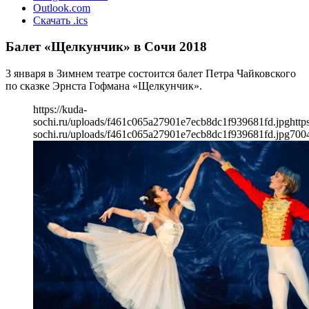
Outlook.com
Скачать .ics
Балет «Щелкунчик» в Сочи 2018
3 января в Зимнем театре состоится балет Петра Чайковского
по сказке Эрнста Гофмана «Щелкунчик».
https://kuda-
sochi.ru/uploads/f461c065a27901e7ecb8dc1f939681fd.jpg
http
sochi.ru/uploads/f461c065a27901e7ecb8dc1f939681fd.jpg
700