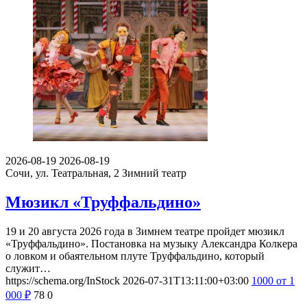
2026-08-19
2026-08-19
Сочи, ул. Театральная, 2
Зимний театр
Мюзикл «Труффальдино»
19 и 20 августа 2026 года в Зимнем театре пройдет мюзикл
«Труффальдино». Постановка на музыку Александра Колкера
о ловком и обаятельном плуте Труффальдино, который
служит…
https://schema.org/InStock
2026-07-31T13:11:00+03:00
1000
от 1
000
₽
78
0