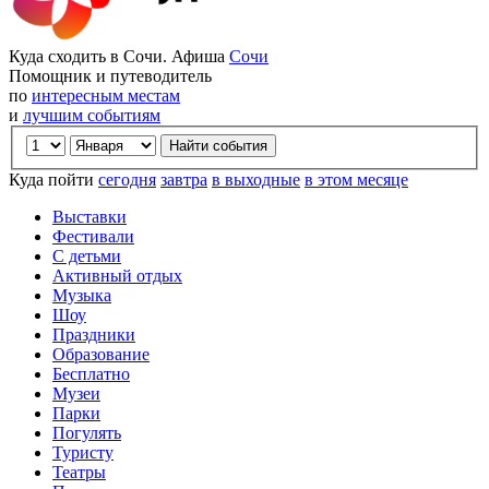
Куда сходить в Сочи. Афиша
Сочи
Помощник и путеводитель
по
интересным местам
и
лучшим событиям
Куда пойти
сегодня
завтра
в выходные
в этом месяце
Выставки
Фестивали
С детьми
Активный отдых
Музыка
Шоу
Праздники
Образование
Бесплатно
Музеи
Парки
Погулять
Туристу
Театры