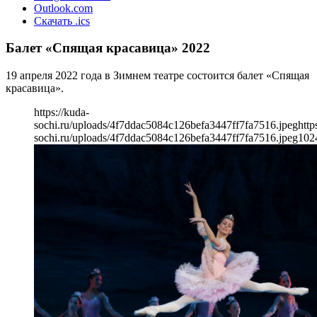
Outlook.com
Скачать .ics
Балет «Спящая красавица» 2022
19 апреля 2022 года в Зимнем театре состоится балет «Спящая
красавица».
https://kuda-
sochi.ru/uploads/4f7ddac5084c126befa3447ff7fa7516.jpeg
http
sochi.ru/uploads/4f7ddac5084c126befa3447ff7fa7516.jpeg
102