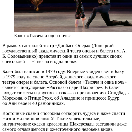
Балет «Тысяча и одна ночь»
В рамках гастролей театр «Донбасс Опера» (Донецкий
государственный академический театр оперы и балета им. А.
Б. Соловьяненко) представит один из самых лучших своих
спектаклей — «Тысяча и одна ночь».
Балет был написан в 1979 году. Впервые увидел свет в Баку
в 1979 году на сцене Азербайджанского академического
театра оперы и балета. Основой балета «Тысяча и одна ночь»
является популярный «Рассказ о царе Шахрияре». В балет
входят сюжеты и других сказок — о приключениях Синдбада-
Морехода, о Птице Рухх, об Аладдине и принцессе Будур,
об Али-бабе и 40 разбойниках.
Восточные сказки способны сотворить чудеса и даже спасти
жизни миллионов людей! Такие увлекательные,
интригующие сказки красавицы Шахерезады заставили даже
самого отчаявшегося и ожесточенного человека вновь