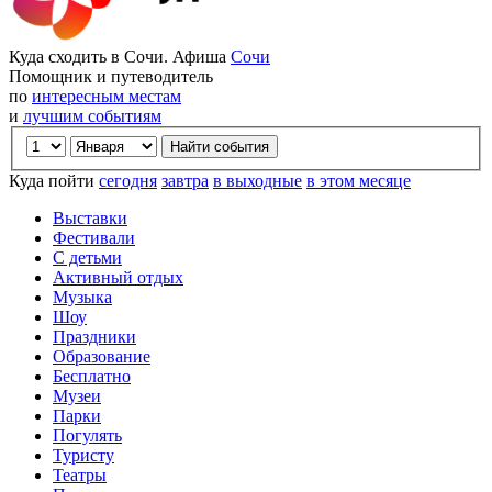
Куда сходить в Сочи. Афиша
Сочи
Помощник и путеводитель
по
интересным местам
и
лучшим событиям
Куда пойти
сегодня
завтра
в выходные
в этом месяце
Выставки
Фестивали
С детьми
Активный отдых
Музыка
Шоу
Праздники
Образование
Бесплатно
Музеи
Парки
Погулять
Туристу
Театры