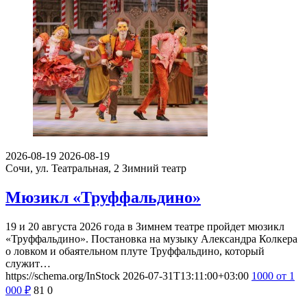
2026-08-19
2026-08-19
Сочи, ул. Театральная, 2
Зимний театр
Мюзикл «Труффальдино»
19 и 20 августа 2026 года в Зимнем театре пройдет мюзикл
«Труффальдино». Постановка на музыку Александра Колкера
о ловком и обаятельном плуте Труффальдино, который
служит…
https://schema.org/InStock
2026-07-31T13:11:00+03:00
1000
от 1
000
₽
81
0