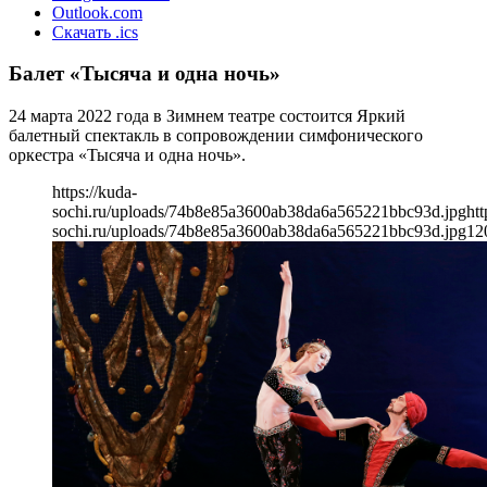
Outlook.com
Скачать .ics
Балет «Тысяча и одна ночь»
24 марта 2022 года в Зимнем театре состоится Яркий
балетный спектакль в сопровождении симфонического
оркестра «Тысяча и одна ночь».
https://kuda-
sochi.ru/uploads/74b8e85a3600ab38da6a565221bbc93d.jpg
htt
sochi.ru/uploads/74b8e85a3600ab38da6a565221bbc93d.jpg
12