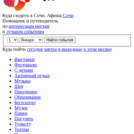
Куда сходить в Сочи. Афиша
Сочи
Помощник и путеводитель
по
интересным местам
и
лучшим событиям
Куда пойти
сегодня
завтра
в выходные
в этом месяце
Выставки
Фестивали
С детьми
Активный отдых
Музыка
Шоу
Праздники
Образование
Бесплатно
Музеи
Парки
Погулять
Туристу
Театры