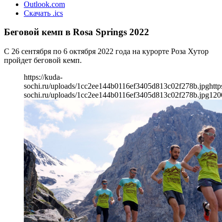
Outlook.com
Скачать .ics
Беговой кемп в Rosa Springs 2022
С 26 сентября по 6 октября 2022 года на курорте Роза Хутор
пройдет беговой кемп.
https://kuda-
sochi.ru/uploads/1cc2ee144b0116ef3405d813c02f278b.jpg
http
sochi.ru/uploads/1cc2ee144b0116ef3405d813c02f278b.jpg
120