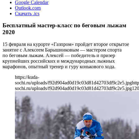
Google Calendar
Outlook.com
Скачать .ics
Бесплатный мастер-класс по беговым лыжам
2020
15 февраля на курорте «Газпром» пройдет второе открытое
занятие с Алексеем Барышниковым — мастером спорта
по беговым лыжам. Алексей — победитель и призер
крупнейших российских и международных лыжных
марафонов, опытный тренер и гуру конькового хода.
https://kuda-
sochi.ru/uploads/f92d904ad0d19c03d81d42703df9c2e5.jpg
htt
sochi.ru/uploads/f92d904ad0d19c03d81d42703df9c2e5.jpg
12