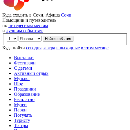
Куда сходить в Сочи. Афиша
Сочи
Помощник и путеводитель
по
интересным местам
и
лучшим событиям
Куда пойти
сегодня
завтра
в выходные
в этом месяце
Выставки
Фестивали
С детьми
Активный отдых
Музыка
Шоу
Праздники
Образование
Бесплатно
Музеи
Парки
Погулять
Туристу
Театры