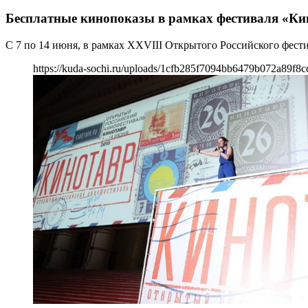
Бесплатные кинопоказы в рамках фестиваля «Ки
С 7 по 14 июня, в рамках XXVIII Открытого Российского фести
https://kuda-sochi.ru/uploads/1cfb285f7094bb6479b072a89f8c