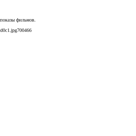
 показы фильмов.
cd0c1.jpg
700
466