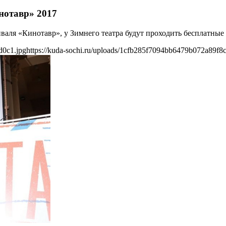
нотавр» 2017
валя «Кинотавр», у Зимнего театра будут проходить бесплатные
d0c1.jpg
https://kuda-sochi.ru/uploads/1cfb285f7094bb6479b072a89f8