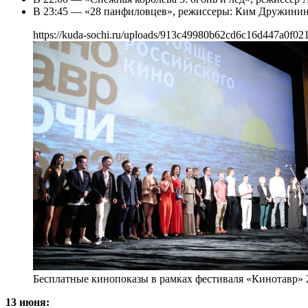
В 23:45 — «28 панфиловцев», режиссеры: Ким Дружинин, 
https://kuda-sochi.ru/uploads/913c49980b62cd6c16d447a0f021
Бесплатные кинопоказы в рамках фестиваля «Кинотавр» 
13 июня: