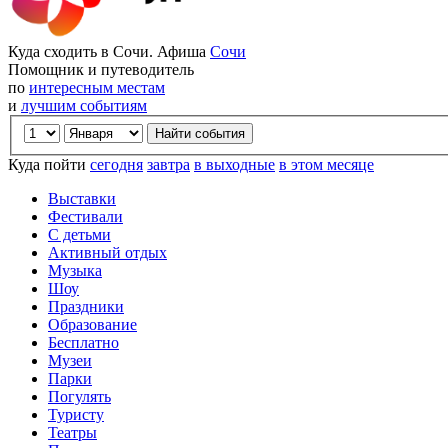
Куда сходить в Сочи. Афиша
Сочи
Помощник и путеводитель
по
интересным местам
и
лучшим событиям
Куда пойти
сегодня
завтра
в выходные
в этом месяце
Выставки
Фестивали
С детьми
Активный отдых
Музыка
Шоу
Праздники
Образование
Бесплатно
Музеи
Парки
Погулять
Туристу
Театры