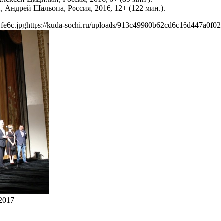
Андрей Шальопа, Россия, 2016, 12+ (122 мин.).
fe6c.jpg
https://kuda-sochi.ru/uploads/913c49980b62cd6c16d447a0f02
2017