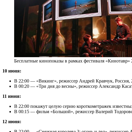
Бесплатные кинопоказы в рамках фестиваля «Кинотавр» 
10 июня:
В 22:00 — «Викинг», режиссер Андрей Кравчук, Россия, 2
В 00:20 — «Три дня до весны», режиссер Александр Касатк
11 июня:
В 22:00 покажут целую серию короткометражек известных
В 00:15 — фильм «Большой», режиссер Валерий Тодоровски
12 июня:
В 22:00 — «Снежная королева 3: огонь и лед», режиссер А