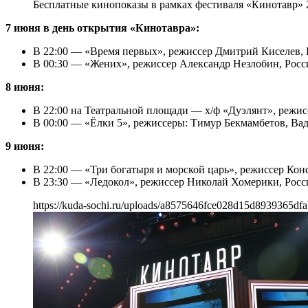
Бесплатные кинопоказы в рамках фестиваля «Кинотавр» 
7 июня в день открытия «Кинотавра»:
В 22:00 — «Время первых», режиссер Дмитрий Киселев, Ро
В 00:30 — «Жених», режиссер Александр Незлобин, Россия
8 июня:
В 22:00 на Театральной площади — х/ф «Дуэлянт», режисс
В 00:00 — «Ёлки 5», режиссеры: Тимур Бекмамбетов, Вад
9 июня:
В 22:00 — «Три богатыря и морской царь», режиссер Конст
В 23:30 — «Ледокол», режиссер Николай Хомерики, Россия
https://kuda-sochi.ru/uploads/a8575646fce028d15d8939365dfa