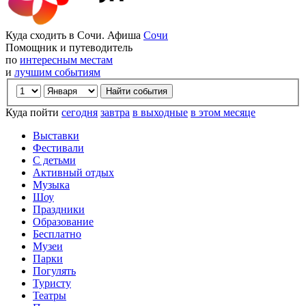
Куда сходить в Сочи. Афиша
Сочи
Помощник и путеводитель
по
интересным местам
и
лучшим событиям
Куда пойти
сегодня
завтра
в выходные
в этом месяце
Выставки
Фестивали
С детьми
Активный отдых
Музыка
Шоу
Праздники
Образование
Бесплатно
Музеи
Парки
Погулять
Туристу
Театры