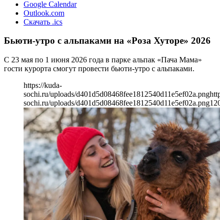
Google Calendar
Outlook.com
Скачать .ics
Бьюти-утро с альпаками на «Роза Хуторе» 2026
С 23 мая по 1 июня 2026 года в парке альпак «Пача Мама»
гости курорта смогут провести бьюти-утро с альпаками.
https://kuda-
sochi.ru/uploads/d401d5d08468fee1812540d11e5ef02a.png
htt
sochi.ru/uploads/d401d5d08468fee1812540d11e5ef02a.png
12