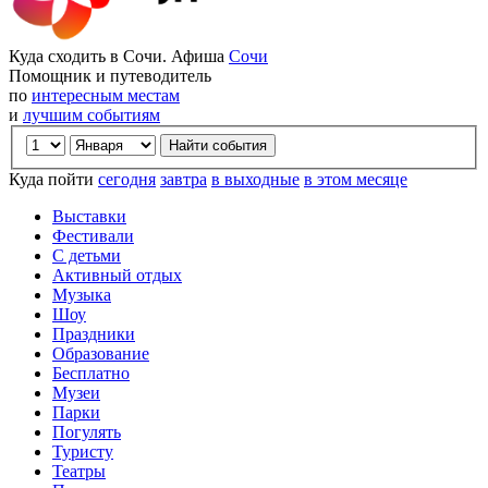
Куда сходить в Сочи. Афиша
Сочи
Помощник и путеводитель
по
интересным местам
и
лучшим событиям
Куда пойти
сегодня
завтра
в выходные
в этом месяце
Выставки
Фестивали
С детьми
Активный отдых
Музыка
Шоу
Праздники
Образование
Бесплатно
Музеи
Парки
Погулять
Туристу
Театры