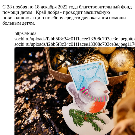
С 28 ноября по 18 декабря 2022 года благотворительный фонд
помощи детям «Край добра» проводит масштабную
новогоднюю акцию по сбору средств для оказания помощи
больным детям.
https://kuda-
sochi.ru/uploads/f2bb5f8c34c01f1acee13308c703ce3e.jpeg
http
sochi.ru/uploads/f2bb5f8c34c01f1acee13308c703ce3e.jpeg
117