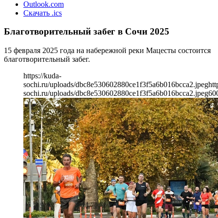
Outlook.com
Скачать .ics
Благотворительный забег в Сочи 2025
15 февраля 2025 года на набережной реки Мацесты состоится
благотворительный забег.
https://kuda-
sochi.ru/uploads/dbc8e530602880ce1f3f5a6b016bcca2.jpeg
htt
sochi.ru/uploads/dbc8e530602880ce1f3f5a6b016bcca2.jpeg
60