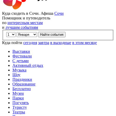
Куда сходить в Сочи. Афиша
Сочи
Помощник и путеводитель
по
интересным местам
и
лучшим событиям
Куда пойти
сегодня
завтра
в выходные
в этом месяце
Выставки
Фестивали
С детьми
Активный отдых
Музыка
Шоу
Праздники
Образование
Бесплатно
Музеи
Парки
Погулять
Туристу
Театры