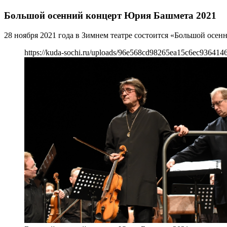
Большой осенний концерт Юрия Башмета 2021
28 ноября 2021 года в Зимнем театре состоится «Большой осе
https://kuda-sochi.ru/uploads/96e568cd98265ea15c6ec9364146