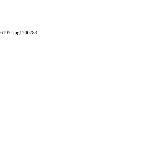
6195f.jpg
1200
783