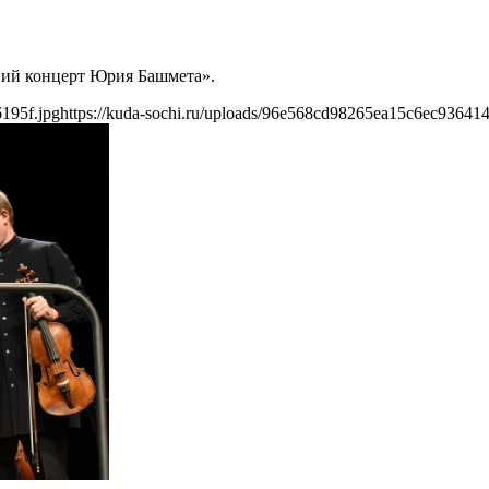
нний концерт Юрия Башмета».
195f.jpg
https://kuda-sochi.ru/uploads/96e568cd98265ea15c6ec936414