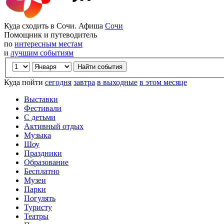
Куда сходить в Сочи. Афиша
Сочи
Помощник и путеводитель
по
интересным местам
и
лучшим событиям
Куда пойти
сегодня
завтра
в выходные
в этом месяце
Выставки
Фестивали
С детьми
Активный отдых
Музыка
Шоу
Праздники
Образование
Бесплатно
Музеи
Парки
Погулять
Туристу
Театры