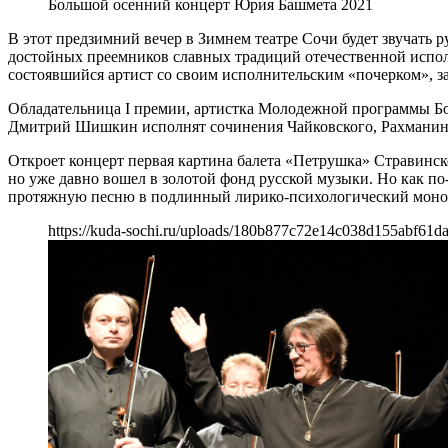
Большой осенний концерт Юрия Башмета 2021
В этот предзимний вечер в Зимнем театре Сочи будет звучать 
достойных преемников славных традиций отечественной испол
состоявшийся артист со своим исполнительским «почерком», 
Обладательница I премии, артистка Молодежной программы Бо
Дмитрий Шишкин исполнят сочинения Чайковского, Рахманин
Откроет концерт первая картина балета «Петрушка» Стравинск
но уже давно вошел в золотой фонд русской музыки. Но как п
протяжную песню в подлинный лирико-психологический моно
https://kuda-sochi.ru/uploads/180b877c72e14c038d155abf61d