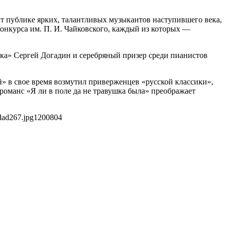
ит публике ярких, талантливых музыкантов наступившего века,
нкурса им. П. И. Чайковского, каждый из которых —
ка» Сергей Догадин и серебряный призер среди пианистов
» в свое время возмутил приверженцев «русской классики»,
романс «Я ли в поле да не травушка была» преображает
dad267.jpg
1200
804