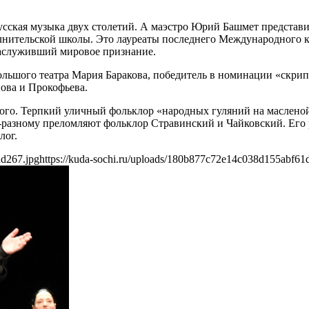
русская музыка двух столетий. А маэстро Юрий Башмет представ
нительской школы. Это лауреаты последнего Международного ко
заслуживший мировое признание.
льшого театра Мария Баракова, победитель в номинации «скрип
ова и Прокофьева.
ого. Терпкий уличный фольклор «народных гуляний на масленой
о-разному преломляют фольклор Стравинский и Чайковский. Его 
лог.
ad267.jpg
https://kuda-sochi.ru/uploads/180b877c72e14c038d155abf61