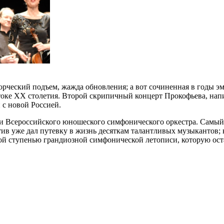
рческий подъем, жажда обновления; а вот сочиненная в годы э
токе ХХ столетия. Второй скрипичный концерт Прокофьева, нап
 с новой Россией.
и Всероссийского юношеского симфонического оркестра. Самы
в уже дал путевку в жизнь десяткам талантливых музыкантов; к
ой ступенью грандиозной симфонической летописи, которую ост