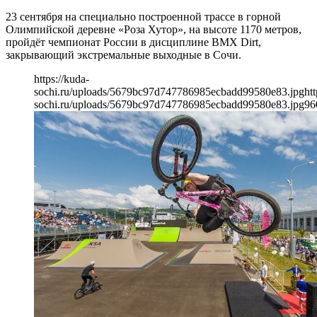
23 сентября на специально построенной трассе в горной
Олимпийской деревне «Роза Хутор», на высоте 1170 метров,
пройдёт чемпионат России в дисциплине BMX Dirt,
закрывающий экстремальные выходные в Сочи.
https://kuda-
sochi.ru/uploads/5679bc97d747786985ecbadd99580e83.jpg
htt
sochi.ru/uploads/5679bc97d747786985ecbadd99580e83.jpg
96