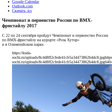
Google Calendar
Outlook.com
Скачать .ics
Чемпионат и первенство России по BMX-
фристайлу 2017
С 22 по 24 сентября пройдут Чемпионат и первенство России
по BMX-фристайлу на курорте «Роза Хутор»
и в Олимпийском парке.
https://kuda-
sochi.ru/uploads/8c4d8ff2cfede41cb5a34473862b4dc8.jpg
http
sochi.ru/uploads/8c4d8ff2cfede41cb5a34473862b4dc8.jpg
640