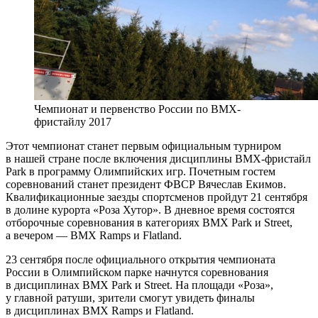
Чемпионат и первенство России по BMX-
фристайлу 2017
Этот чемпионат станет первым официальным турниром
в нашей стране после включения дисциплины BMX-фристайл
Park в программу Олимпийских игр. Почетным гостем
соревнований станет президент ФВСР Вячеслав Екимов.
Квалификационные заезды спортсменов пройдут 21 сентября
в долине курорта «Роза Хутор». В дневное время состоятся
отборочные соревнования в категориях BMX Park и Street,
а вечером — BMX Ramps и Flatland.
23 сентября после официального открытия чемпионата
России в Олимпийском парке начнутся соревнования
в дисциплинах BMX Park и Street. На площади «Роза»,
у главной ратуши, зрители смогут увидеть финалы
в дисциплинах BMX Ramps и Flatland.