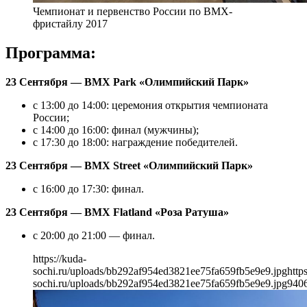
Чемпионат и первенство России по BMX-
фристайлу 2017
Программа:
23 Сентября — BMX Park «Олимпийский Парк»
с 13:00 до 14:00: церемония открытия чемпионата
России;
с 14:00 до 16:00: финал (мужчины);
с 17:30 до 18:00: награждение победителей.
23 Сентября — BMX Street «Олимпийский Парк»
с 16:00 до 17:30: финал.
23 Сентября — BMX Flatland «Роза Ратуша»
с 20:00 до 21:00 — финал.
https://kuda-
sochi.ru/uploads/bb292af954ed3821ee75fa659fb5e9e9.jpg
http
sochi.ru/uploads/bb292af954ed3821ee75fa659fb5e9e9.jpg
940