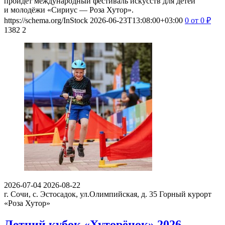
пройдет международный фестиваль искусств для детей
и молодёжи «Сириус — Роза Хутор».
https://schema.org/InStock
2026-06-23T13:08:00+03:00
0
от 0
₽
1382
2
2026-07-04
2026-08-22
г. Сочи, с. Эстосадок, ул.Олимпийская, д. 35
Горный курорт
«Роза Хутор»
Летний кубок «Хуторёнок» 2026