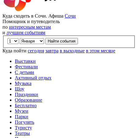
Куда сходить в Сочи. Афиша
Сочи
Помощник и путеводитель
по
интересным местам
и
лучшим событиям
Куда пойти
сегодня
завтра
в выходные
в этом месяце
Выставки
Фестивали
С детьми
Активный отдых
Музыка
Шоу
Праздники
Образование
Бесплатно
Музеи
Парки
Погулять
Туристу
Театры