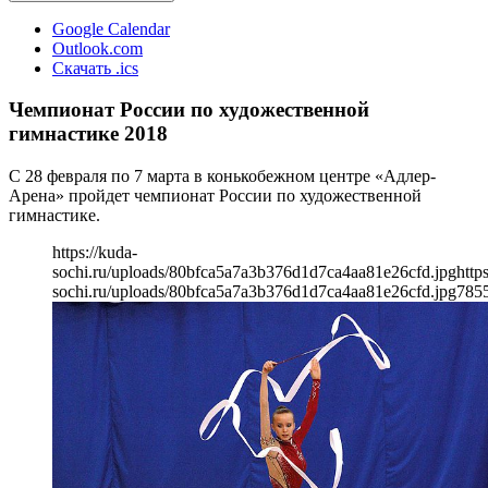
Google Calendar
Outlook.com
Скачать .ics
Чемпионат России по художественной
гимнастике 2018
С 28 февраля по 7 марта в конькобежном центре «Адлер-
Арена» пройдет чемпионат России по художественной
гимнастике.
https://kuda-
sochi.ru/uploads/80bfca5a7a3b376d1d7ca4aa81e26cfd.jpg
http
sochi.ru/uploads/80bfca5a7a3b376d1d7ca4aa81e26cfd.jpg
785