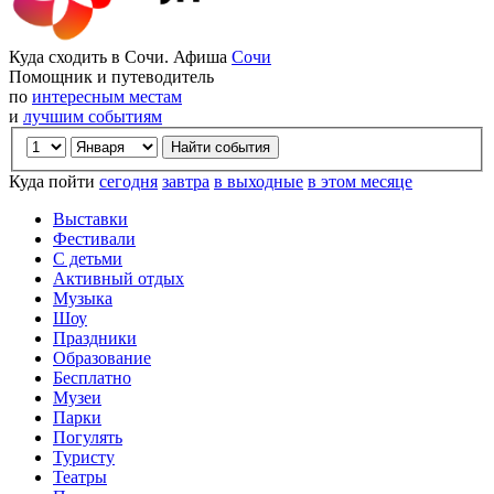
Куда сходить в Сочи. Афиша
Сочи
Помощник и путеводитель
по
интересным местам
и
лучшим событиям
Куда пойти
сегодня
завтра
в выходные
в этом месяце
Выставки
Фестивали
С детьми
Активный отдых
Музыка
Шоу
Праздники
Образование
Бесплатно
Музеи
Парки
Погулять
Туристу
Театры