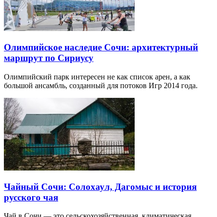
Олимпийское наследие Сочи: архитектурный
маршрут по Сириусу
Олимпийский парк интересен не как список арен, а как
большой ансамбль, созданный для потоков Игр 2014 года.
Чайный Сочи: Солохаул, Дагомыс и история
русского чая
Чай в Сочи — это сельскохозяйственная, климатическая