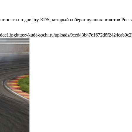
мпионата по дрифту RDS, который соберет лучших пилотов Росси
dcc1.jpg
https://kuda-sochi.ru/uploads/9ced43b47e1672d6f2424cab9c2