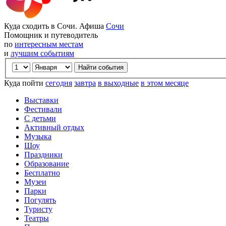
Куда сходить в Сочи. Афиша
Сочи
Помощник и путеводитель
по
интересным местам
и
лучшим событиям
Куда пойти
сегодня
завтра
в выходные
в этом месяце
Выставки
Фестивали
С детьми
Активный отдых
Музыка
Шоу
Праздники
Образование
Бесплатно
Музеи
Парки
Погулять
Туристу
Театры