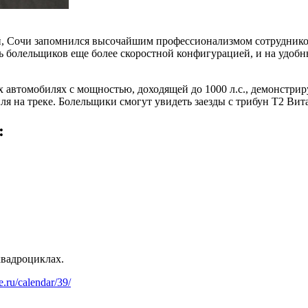
, Сочи запомнился высочайшим профессионализмом сотрудников 
ь болельщиков еще более скоростной конфигурацией, и на удобн
 автомобилях с мощностью, доходящей до 1000 л.с., демонстри
я на треке. Болельщики смогут увидеть заезды с трибун Т2 Вит
:
квадроциклах.
te.ru/calendar/39/