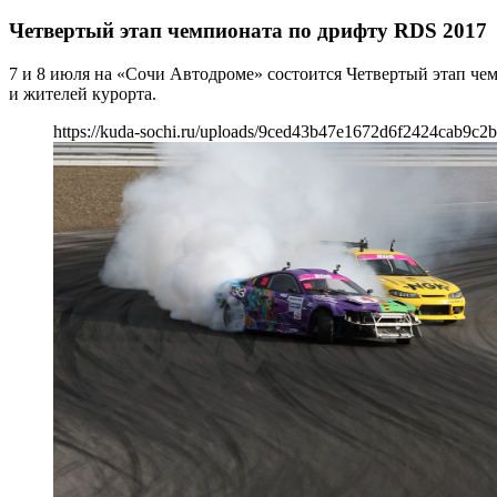
Четвертый этап чемпионата по дрифту RDS 2017
7 и 8 июля на «Сочи Автодроме» состоится Четвертый этап че
и жителей курорта.
https://kuda-sochi.ru/uploads/9ced43b47e1672d6f2424cab9c2b