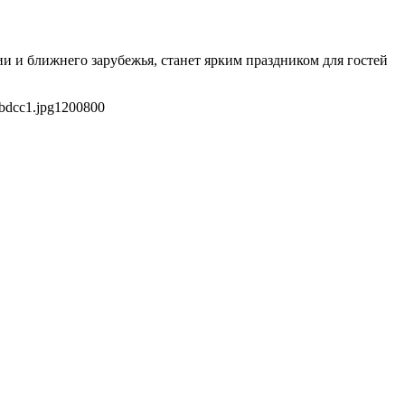
и и ближнего зарубежья, станет ярким праздником для гостей
bdcc1.jpg
1200
800