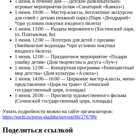
1 июня, в течение дня — Детские развлекательно-
игровые мероприятия (пляж «Санаторий «Кавказ»)
1 июня, 10:00 — Мастер-классы, бесплатные экскурсии
для семей с детьми (нижний парк) (Парк «Дендрарий»
*при условии покупки входного билета)
1 июня, 13:00 — Раздача мороженого (Хостинский парк,
ул. Платановая, 8а)
1 июня, 12:00 — Лототрон для детей с призами
(Змейковские водопады *при условии покупки
входного билета)
1 июня, 12:00 — Праздничное мероприятие «Подари
улыбку детям» (Дом творчества и досуга «Луч»)
1 июня, 12:00 — Концертная программа «Разноцветный
мир детства» (Дом культуры «Аэлита»)
1 июня, 14:00—16:00 — Цирковые мастер-классы, мини-
представление «Цирк на траве» (Сочинский
государственный цирк, площадь)
1 июня, 20:00 — Просмотр художественного фильма
(Сочинский государственный цирк, площадь)
Узнать подробности можно на сайте организаторов:
https://sochi.ru/press-sluzhba/novosti/66/276789/
Поделиться ссылкой