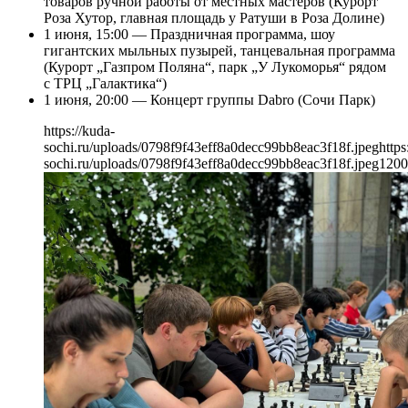
товаров ручной работы от местных мастеров (Курорт
Роза Хутор, главная площадь у Ратуши в Роза Долине)
1 июня, 15:00 — Праздничная программа, шоу
гигантских мыльных пузырей, танцевальная программа
(Курорт „Газпром Поляна“, парк „У Лукоморья“ рядом
с ТРЦ „Галактика“)
1 июня, 20:00 — Концерт группы Dabro (Сочи Парк)
https://kuda-
sochi.ru/uploads/0798f9f43eff8a0decc99bb8eac3f18f.jpeg
https
sochi.ru/uploads/0798f9f43eff8a0decc99bb8eac3f18f.jpeg
1200