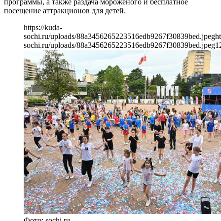
программы, а также раздача мороженого и бесплатное
посещение аттракционов для детей.
https://kuda-
sochi.ru/uploads/88a3456265223516edb9267f30839bed.jpeg
ht
sochi.ru/uploads/88a3456265223516edb9267f30839bed.jpeg
1
Фото: sochi.ru