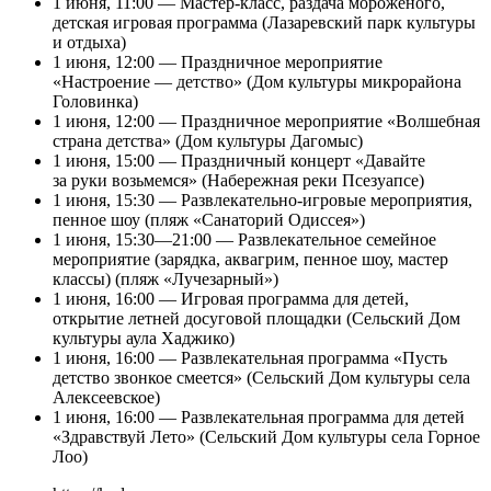
1 июня, 11:00 — Мастер-класс, раздача мороженого,
детская игровая программа (Лазаревский парк культуры
и отдыха)
1 июня, 12:00 — Праздничное мероприятие
«Настроение — детство» (Дом культуры микрорайона
Головинка)
1 июня, 12:00 — Праздничное мероприятие «Волшебная
страна детства» (Дом культуры Дагомыс)
1 июня, 15:00 — Праздничный концерт «Давайте
за руки возьмемся» (Набережная реки Псезуапсе)
1 июня, 15:30 — Развлекательно-игровые мероприятия,
пенное шоу (пляж «Санаторий Одиссея»)
1 июня, 15:30—21:00 — Развлекательное семейное
мероприятие (зарядка, аквагрим, пенное шоу, мастер
классы) (пляж «Лучезарный»)
1 июня, 16:00 — Игровая программа для детей,
открытие летней досуговой площадки (Сельский Дом
культуры аула Хаджико)
1 июня, 16:00 — Развлекательная программа «Пусть
детство звонкое смеется» (Сельский Дом культуры села
Алексеевское)
1 июня, 16:00 — Развлекательная программа для детей
«Здравствуй Лето» (Сельский Дом культуры села Горное
Лоо)