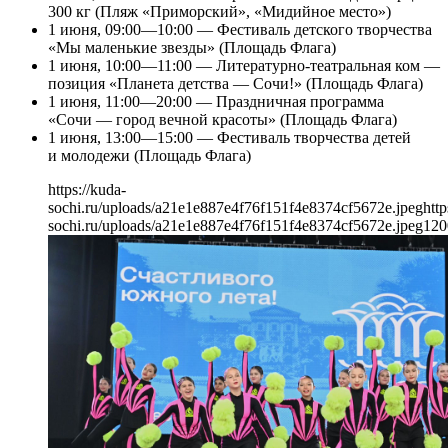
300 кг (Пляж «Приморский», «Мидийное место»)
1 июня, 09:00—10:00 — Фестиваль детского творчества
«Мы маленькие звезды» (Площадь Флага)
1 июня, 10:00—11:00 — Литературно-театральная ком —
позиция «Планета детства — Сочи!» (Площадь Флага)
1 июня, 11:00—20:00 — Праздничная программа
«Сочи — город вечной красоты» (Площадь Флага)
1 июня, 13:00—15:00 — Фестиваль творчества детей
и молодежи (Площадь Флага)
https://kuda-
sochi.ru/uploads/a21e1e887e4f76f151f4e8374cf5672e.jpeg
http
sochi.ru/uploads/a21e1e887e4f76f151f4e8374cf5672e.jpeg
120