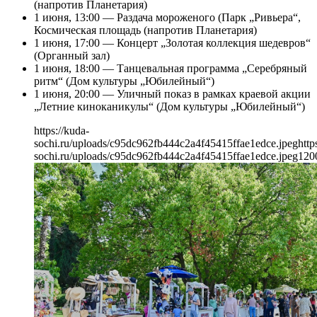
(напротив Планетария)
1 июня, 13:00 — Раздача мороженого (Парк „Ривьера“,
Космическая площадь (напротив Планетария)
1 июня, 17:00 — Концерт „Золотая коллекция шедевров“
(Органный зал)
1 июня, 18:00 — Танцевальная программа „Серебряный
ритм“ (Дом культуры „Юбилейный“)
1 июня, 20:00 — Уличный показ в рамках краевой акции
„Летние киноканикулы“ (Дом культуры „Юбилейный“)
https://kuda-
sochi.ru/uploads/c95dc962fb444c2a4f45415ffae1edce.jpeg
http
sochi.ru/uploads/c95dc962fb444c2a4f45415ffae1edce.jpeg
120