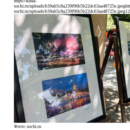
https://kuda-
sochi.ru/uploads/b39ab5c8a239f96b5b22dc63aa48725e.jpeg
ht
sochi.ru/uploads/b39ab5c8a239f96b5b22dc63aa48725e.jpeg
12
Фото: sochi.ru