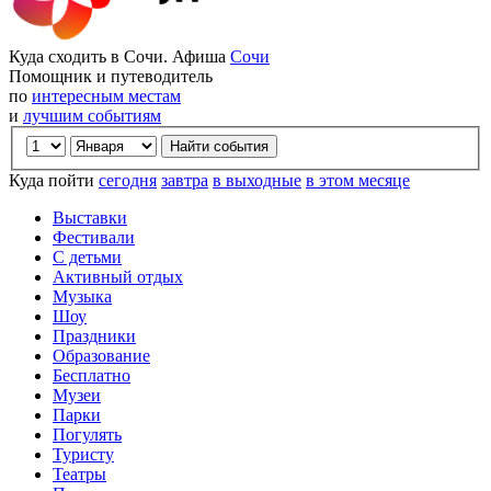
Куда сходить в Сочи. Афиша
Сочи
Помощник и путеводитель
по
интересным местам
и
лучшим событиям
Куда пойти
сегодня
завтра
в выходные
в этом месяце
Выставки
Фестивали
С детьми
Активный отдых
Музыка
Шоу
Праздники
Образование
Бесплатно
Музеи
Парки
Погулять
Туристу
Театры