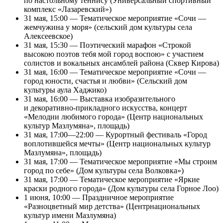
по настольному теннису (Универсальный спортивный
комплекс «Лазаревский»)
31 мая, 15:00 — Тематическое мероприятие «Сочи —
жемчужина у моря» (сельский дом культуры села
Алексеевское)
31 мая, 15:30 — Поэтический марафон «Строкой
высокою поэтов тебя мой город воспою» с участием
солистов и вокальных ансамблей района (Сквер Кирова)
31 мая, 16:00 — Тематическое мероприятие «Сочи —
город юности, счастья и любви» (Сельский дом
культуры аула Хаджико)
31 мая, 16:00 — Выставка изобразительного
и декоративно-прикладного искусства, концерт
«Мелодии любимого города» (Центр национальных
культур Мазлумяна», площадь)
31 мая, 17:00—22:00 — Курортный фестиваль «Город
воплотившейся мечты» (Центр национальных культур
Мазлумяна», площадь)
31 мая, 17:00 — Тематическое мероприятие «Мы строим
город по себе» (Дом культуры села Волковка»)
31 мая, 17:00 — Тематическое мероприятие «Яркие
краски родного города» (Дом культуры села Горное Лоо)
1 июня, 10:00 — Праздничное мероприятие
«Разноцветный мир детства» (Центрнациональных
культур имени Мазлумяна)