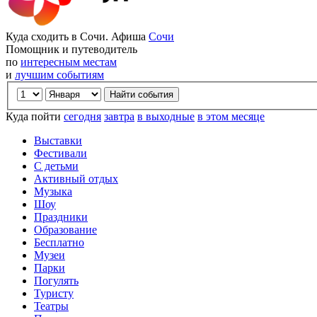
Куда сходить в Сочи. Афиша
Сочи
Помощник и путеводитель
по
интересным местам
и
лучшим событиям
Куда пойти
сегодня
завтра
в выходные
в этом месяце
Выставки
Фестивали
С детьми
Активный отдых
Музыка
Шоу
Праздники
Образование
Бесплатно
Музеи
Парки
Погулять
Туристу
Театры