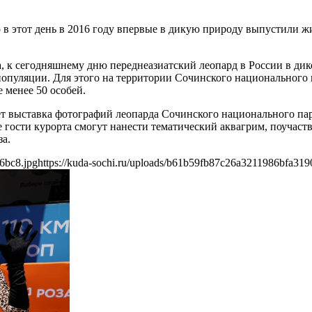
 в этот день в 2016 году впервые в дикую природу выпустили 
ка, к сегодняшнему дню переднеазиатский леопард в России в д
е популяции. Для этого на территории Сочинского национальног
 менее 50 особей.
т выставка фотографий леопарда Сочинского национального парк
 гости курорта смогут нанести тематический аквагрим, поучаств
за.
6bc8.jpg
https://kuda-sochi.ru/uploads/b61b59fb87c26a3211986bfa319