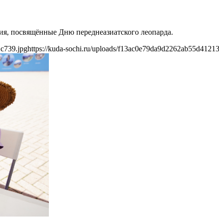
тия, посвящённые Дню переднеазиатского леопарда.
1c739.jpg
https://kuda-sochi.ru/uploads/f13ac0e79da9d2262ab55d4121