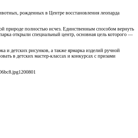
животных, рожденных в Центре восстановления леопарда
икой природе полностью исчез. Единственным способом вернуть
о парка открыли специальный центр, основная цель которого —
а и детских рисунков, а также ярмарка изделий ручной
овать в детских мастер-классах и конкурсах с призами
06bc8.jpg
1200
801