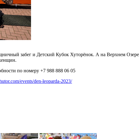
аздничный забег и Детский Кубок Хуторёнок. А на Верхнем Озер
 женщин.
бности по номеру +7 988 888 06 05
khutor.com/events/den-leoparda-2023/