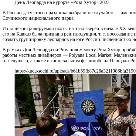
День Леопарда на курорте «Роза Хутор» 2023
В России дату этого праздника выбрали не случайно — именно
Сочинского национального парка.
Из-за неконтролируемой охоты на этих зверей в начале XX ве
его на Кавказ была признана реинтродукция, т. е. воссоздани
создать группировку леопардов на юге России численностью не
В рамках Дня Леопарда на Романовом мосту Роза Хутор пройдё
работы местных дизайнеров — Polyana Local Market. Маленькие
от ведущего, а также в танцевальном флэшмобе на Площади Ро
https://kuda-sochi.ru/uploads/b61b59fb87c26a3211986bfa3190