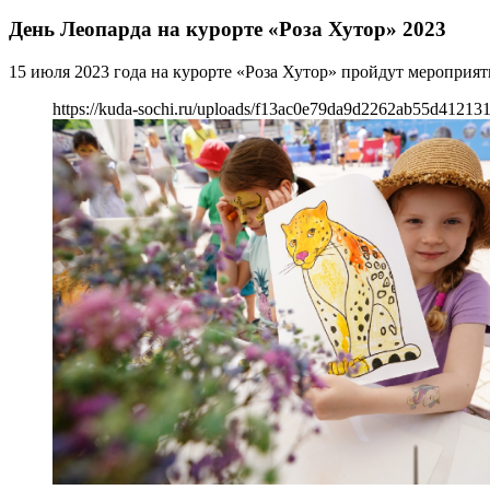
День Леопарда на курорте «Роза Хутор» 2023
15 июля 2023 года на курорте «Роза Хутор» пройдут мероприя
https://kuda-sochi.ru/uploads/f13ac0e79da9d2262ab55d41213