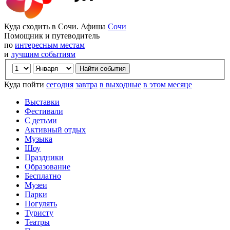
Куда сходить в Сочи. Афиша
Сочи
Помощник и путеводитель
по
интересным местам
и
лучшим событиям
Куда пойти
сегодня
завтра
в выходные
в этом месяце
Выставки
Фестивали
С детьми
Активный отдых
Музыка
Шоу
Праздники
Образование
Бесплатно
Музеи
Парки
Погулять
Туристу
Театры