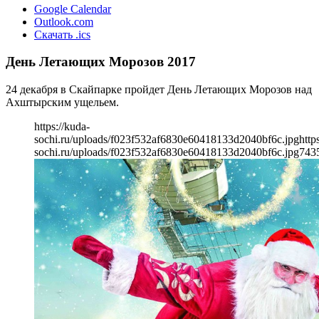
Google Calendar
Outlook.com
Скачать .ics
День Летающих Морозов 2017
24 декабря в Скайпарке пройдет День Летающих Морозов над
Ахштырским ущельем.
https://kuda-
sochi.ru/uploads/f023f532af6830e60418133d2040bf6c.jpg
http
sochi.ru/uploads/f023f532af6830e60418133d2040bf6c.jpg
743