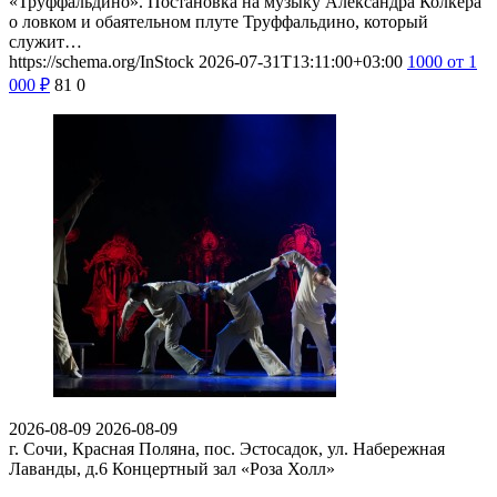
«Труффальдино». Постановка на музыку Александра Колкера
о ловком и обаятельном плуте Труффальдино, который
служит…
https://schema.org/InStock
2026-07-31T13:11:00+03:00
1000
от 1
000
₽
81
0
2026-08-09
2026-08-09
г. Сочи, Красная Поляна, пос. Эстосадок, ул. Набережная
Лаванды, д.6
Концертный зал «Роза Холл»