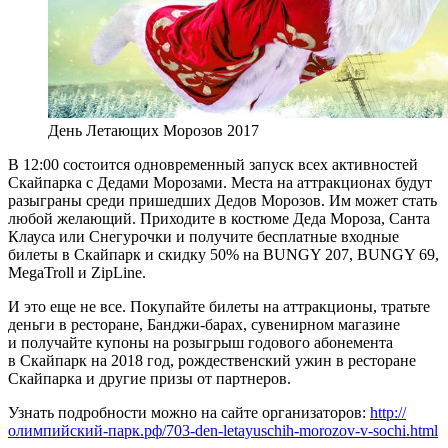
День Летающих Морозов 2017
В 12:00 состоится одновременный запуск всех активностей
Скайпарка с Дедами Морозами. Места на аттракционах будут
разыграны среди пришедших Дедов Морозов. Им может стать
любой желающий. Приходите в костюме Деда Мороза, Санта
Клауса или Снегурочки и получите бесплатные входные
билеты в Скайпарк и скидку 50% на BUNGY 207, BUNGY 69,
MegaTroll и ZipLine.
И это еще не все. Покупайте билеты на аттракционы, тратьте
деньги в ресторане, Банджи-барах, сувенирном магазине
и получайте купоны на розыгрыш годового абонемента
в Скайпарк на 2018 год, рождественский ужин в ресторане
Скайпарка и другие призы от партнеров.
Узнать подробности можно на сайте организаторов:
http://
олимпийский-парк.рф/703-den-letayuschih-morozov-v-sochi.html