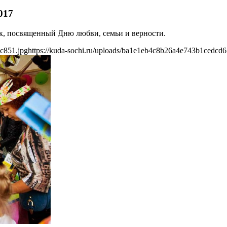
017
ик, посвященный Дню любви, семьи и верности.
c851.jpg
https://kuda-sochi.ru/uploads/ba1e1eb4c8b26a4e743b1cedcd6