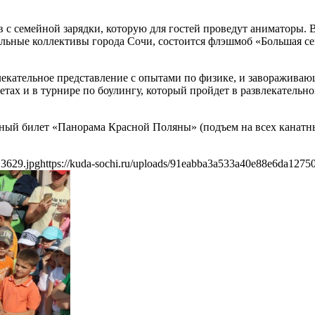
в с семейной зарядки, которую для гостей проведут аниматоры. 
альные коллективы города Сочи, состоится флэшмоб «Большая се
лекательное представление с опытами по физике, и заворажива
етах и в турнире по боулингу, который пройдет в развлекательн
чный билет «Панорама Красной Поляны» (подъем на всех канатн
13629.jpg
https://kuda-sochi.ru/uploads/91eabba3a533a40e88e6da1275