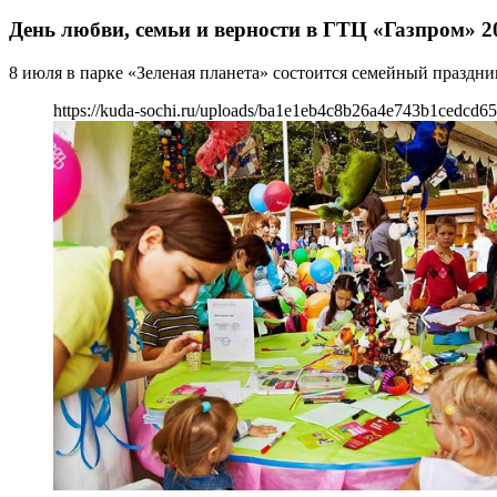
День любви, семьи и верности в ГТЦ «Газпром» 2
8 июля в парке «Зеленая планета» состоится семейный праздн
https://kuda-sochi.ru/uploads/ba1e1eb4c8b26a4e743b1cedcd65