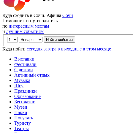
Куда сходить в Сочи. Афиша
Сочи
Помощник и путеводитель
по
интересным местам
и
лучшим событиям
Куда пойти
сегодня
завтра
в выходные
в этом месяце
Выставки
Фестивали
С детьми
Активный отдых
Музыка
Шоу
Праздники
Образование
Бесплатно
Музеи
Парки
Погулять
Туристу
Театры