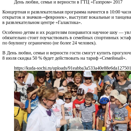
День любви, семьи и верности в ГТЦ «Газпром» 2017
Концертная и развлекательная программа начнется в 10:00 часо
открыток и значков-«февронек», выступят вокальные и танцев
в развлекательном центре «Галактика».
Особенно детям и их родителям понравится научное шоу — ув
обязательно стоит поучаствовать в семейных спортивных эстаф
по боулингу ограничено (не более 24 человек).
В День любви, семьи и верности гости смогут купить прогуло
8 июля скидка 50 % будет действовать на тариф «Семейный».
https://kuda-sochi.ru/uploads/91eabba3a533a40e88e6da12750