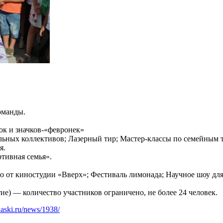
оманды.
ок и значков-«февронек»
льных коллективов; Лазерный тир; Мастер-классы по семейным 
я.
ртивная семья».
о от киностудии «Вверх»; Фестиваль лимонада; Научное шоу для
тие) — количество участников ограничено, не более 24 человек.
naski.ru/news/1938/