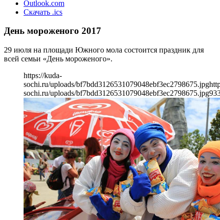
Outlook.com
Скачать .ics
День мороженого 2017
29 июля на площади Южного мола состоится праздник для
всей семьи «День мороженого».
https://kuda-
sochi.ru/uploads/bf7bdd3126531079048ebf3ec2798675.jpg
htt
sochi.ru/uploads/bf7bdd3126531079048ebf3ec2798675.jpg
93