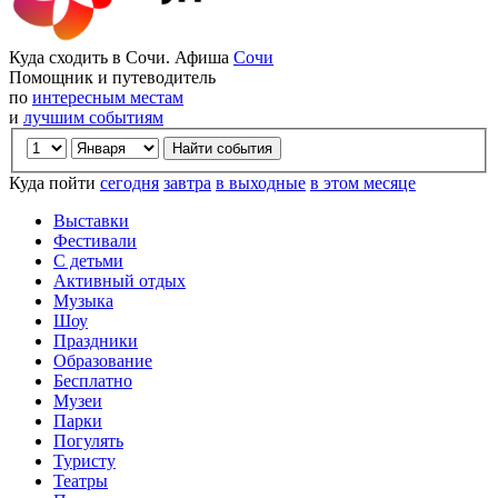
Куда сходить в Сочи. Афиша
Сочи
Помощник и путеводитель
по
интересным местам
и
лучшим событиям
Куда пойти
сегодня
завтра
в выходные
в этом месяце
Выставки
Фестивали
С детьми
Активный отдых
Музыка
Шоу
Праздники
Образование
Бесплатно
Музеи
Парки
Погулять
Туристу
Театры