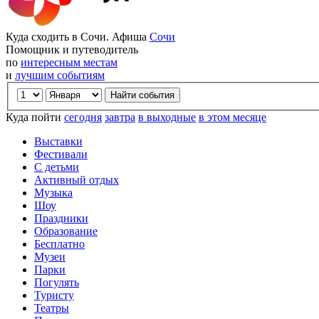
Куда сходить в Сочи. Афиша
Сочи
Помощник и путеводитель
по
интересным местам
и
лучшим событиям
Куда пойти
сегодня
завтра
в выходные
в этом месяце
Выставки
Фестивали
С детьми
Активный отдых
Музыка
Шоу
Праздники
Образование
Бесплатно
Музеи
Парки
Погулять
Туристу
Театры