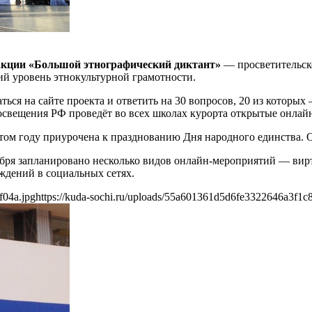
акции «Большой этнографический диктант»
— просветительско
ий уровень этнокультурной грамотности.
аться на сайте проекта и ответить на 30 вопросов, 20 из котор
росвещения РФ проведёт во всех школах курорта открытые онлай
этом году приурочена к празднованию Дня народного единства. 
оября запланировано несколько видов онлайн-мероприятий — вир
ждений в социальных сетях.
f04a.jpg
https://kuda-sochi.ru/uploads/55a601361d5d6fe3322646a3f1c8