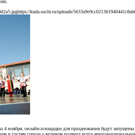
иях.
8d2a5.jpg
https://kuda-sochi.ru/uploads/5633a9e9cc021361940441c8ab
ько 4 ноября, онлайн-площадки для празднования будут запущены
ам и гостям города о великом подвиге всего многонациональног