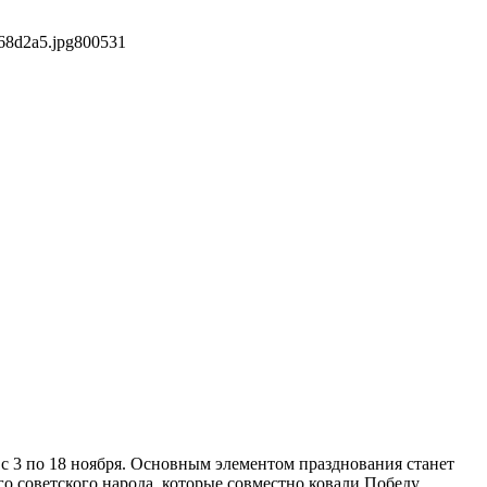
68d2a5.jpg
800
531
 с 3 по 18 ноября. Основным элементом празднования станет
о советского народа, которые совместно ковали Победу