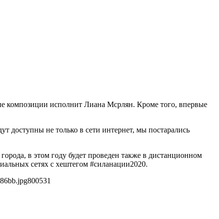
ые композиции исполнит Лиана Мсрлян. Кроме того, впервые
т доступны не только в сети интернет, мы постарались
города, в этом году будет проведен также в дистанционном
иальных сетях с хештегом #силанации2020.
786bb.jpg
800
531