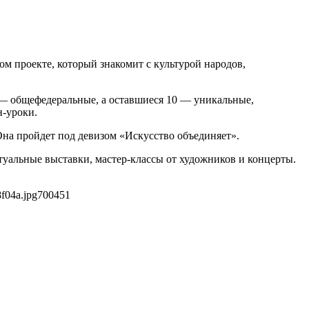
м проекте, который знакомит с культурой народов,
ых — общефедеральные, а оставшиеся 10 — уникальные,
н-уроки.
Она пройдет под девизом «Искусство объединяет».
туальные выставки, мастер-классы от художников и концерты.
f04a.jpg
700
451