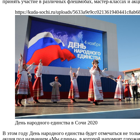
принять участие в различных флешмобах, мастер-классах и акц
https://kuda-sochi.ru/uploads/5633a9e9cc021361940441c8ab6
День народного единства в Сочи 2020
В этом году День народного единства будет отмечаться не тол
акция под названием «Мы едины», в которой напомнят горожан