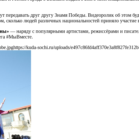
 передавать друг другу Знамя Победы. Видеоролик об этом бу
том, сколько людей различных национальностей приняло участие 
ины»
— наряду с популярными артистами, режиссёрами и писател
тега #МыВместе.
bbe.jpg
https://kuda-sochi.ru/uploads/e497c86fd4aff370e3a8f827fe312b