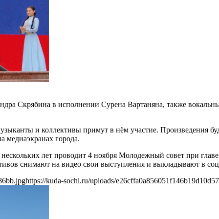
ндра Скрябина в исполнении Сурена Вартаняна, также вокальн
ыканты и коллективы примут в нём участие. Произведения буду
на медиаэкранах города.
 нескольких лет проводит 4 ноября Молодежный совет при главе 
тивов снимают на видео свои выступления и выкладывают в соц
86bb.jpg
https://kuda-sochi.ru/uploads/e26cffa0a856051f146b19d10d5