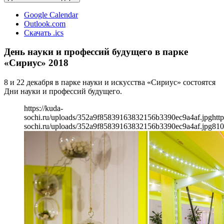
Google Calendar
Outlook.com
Скачать .ics
День науки и профессий будущего в парке
«Сириус» 2018
8 и 22 декабря в парке науки и искусства «Сириус» состоятся
Дни науки и профессий будущего.
https://kuda-
sochi.ru/uploads/352a9f85839163832156b3390ec9a4af.jpg
http
sochi.ru/uploads/352a9f85839163832156b3390ec9a4af.jpg
810