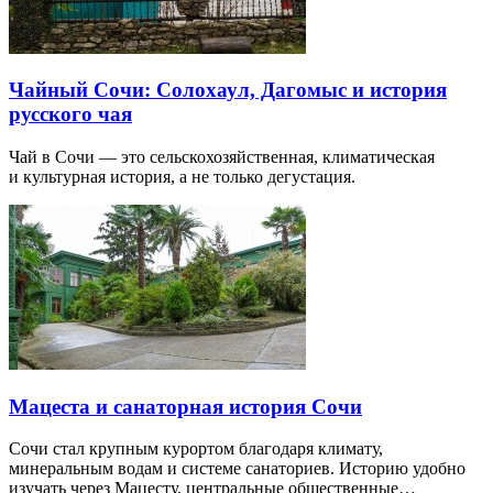
Чайный Сочи: Солохаул, Дагомыс и история
русского чая
Чай в Сочи — это сельскохозяйственная, климатическая
и культурная история, а не только дегустация.
Мацеста и санаторная история Сочи
Сочи стал крупным курортом благодаря климату,
минеральным водам и системе санаториев. Историю удобно
изучать через Мацесту, центральные общественные…