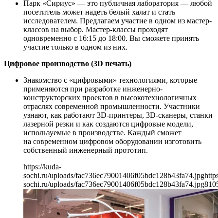
Парк «Сириус» — это публичная лаборатория — любой
посетитель может надеть белый халат и стать
исследователем. Предлагаем участие в одном из мастер-
классов на выбор. Мастер-классы проходят
одновременно с 16:15 до 18:00. Вы сможете принять
участие только в одном из них.
Цифровое производство (3D печать)
Знакомство с «цифровыми» технологиями, которые
применяются при разработке инженерно-
конструкторских проектов в высокотехнологичных
отраслях современной промышленности. Участники
узнают, как работают 3D-принтеры, 3D-сканеры, станки
лазерной резки и как создаются цифровые модели,
используемые в производстве. Каждый сможет
на современном цифровом оборудовании изготовить
собственный инженерный прототип.
https://kuda-
sochi.ru/uploads/fac736ec79001406f05bdc128b43fa74.jpg
http
sochi.ru/uploads/fac736ec79001406f05bdc128b43fa74.jpg
810