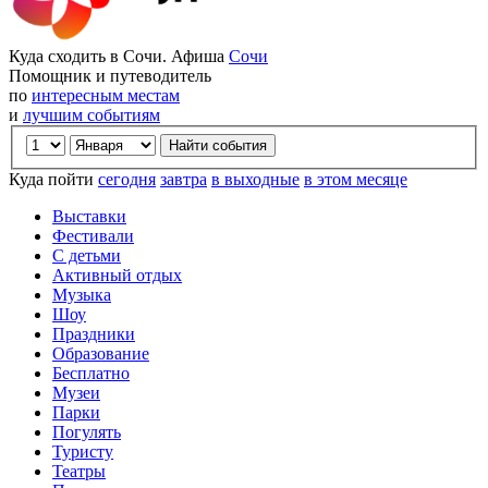
Куда сходить в Сочи. Афиша
Сочи
Помощник и путеводитель
по
интересным местам
и
лучшим событиям
Куда пойти
сегодня
завтра
в выходные
в этом месяце
Выставки
Фестивали
С детьми
Активный отдых
Музыка
Шоу
Праздники
Образование
Бесплатно
Музеи
Парки
Погулять
Туристу
Театры