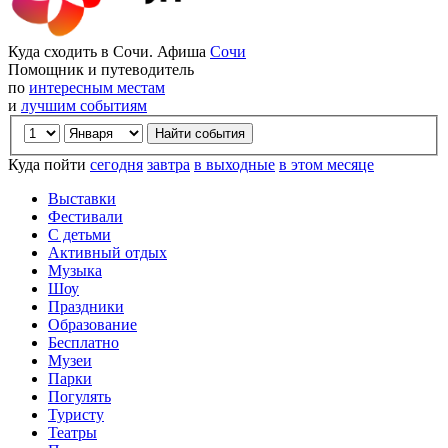
Куда сходить в Сочи. Афиша
Сочи
Помощник и путеводитель
по
интересным местам
и
лучшим событиям
Куда пойти
сегодня
завтра
в выходные
в этом месяце
Выставки
Фестивали
С детьми
Активный отдых
Музыка
Шоу
Праздники
Образование
Бесплатно
Музеи
Парки
Погулять
Туристу
Театры