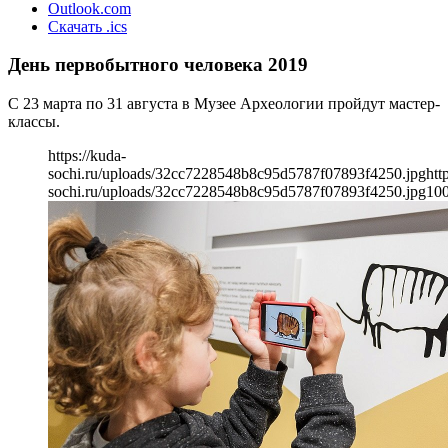
Outlook.com
Скачать .ics
День первобытного человека 2019
С 23 марта по 31 августа в Музее Археологии пройдут мастер-
классы.
https://kuda-
sochi.ru/uploads/32cc7228548b8c95d5787f07893f4250.jpg
htt
sochi.ru/uploads/32cc7228548b8c95d5787f07893f4250.jpg
10