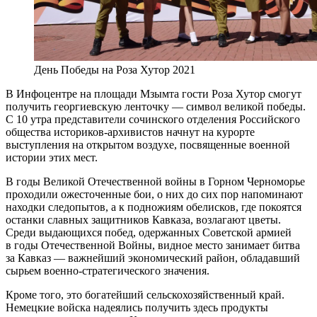
День Победы на Роза Хутор 2021
В Инфоцентре на площади Мзымта гости Роза Хутор смогут
получить георгиевскую ленточку — символ великой победы.
С 10 утра представители сочинского отделения Российского
общества историков-архивистов начнут на курорте
выступления на открытом воздухе, посвященные военной
истории этих мест.
В годы Великой Отечественной войны в Горном Черноморье
проходили ожесточенные бои, о них до сих пор напоминают
находки следопытов, а к подножиям обелисков, где покоятся
останки славных защитников Кавказа, возлагают цветы.
Среди выдающихся побед, одержанных Советской армией
в годы Отечественной Войны, видное место занимает битва
за Кавказ — важнейший экономический район, обладавший
сырьем военно-стратегического значения.
Кроме того, это богатейший сельскохозяйственный край.
Немецкие войска надеялись получить здесь продукты