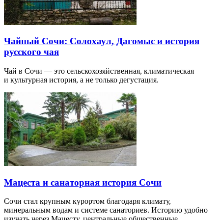
Чайный Сочи: Солохаул, Дагомыс и история
русского чая
Чай в Сочи — это сельскохозяйственная, климатическая
и культурная история, а не только дегустация.
Мацеста и санаторная история Сочи
Сочи стал крупным курортом благодаря климату,
минеральным водам и системе санаториев. Историю удобно
изучать через Мацесту, центральные общественные…