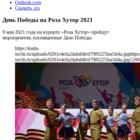
Outlook.com
Скачать .ics
День Победы на Роза Хутор 2021
9 мая 2021 года на курорте «Роза Хутор» пройдут
мероприятия, посвященные Дню Победы.
https://kuda-
sochi.ru/uploads/0201e4efa2dabd4fed79f0225faa5d4a.jpg
https
sochi.ru/uploads/0201e4efa2dabd4fed79f0225faa5d4a.jpg
1200