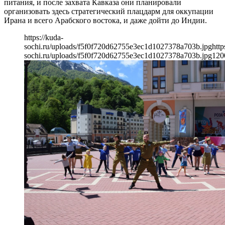
питания, и после захвата Кавказа они планировали
организовать здесь стратегический плацдарм для оккупации
Ирана и всего Арабского востока, и даже дойти до Индии.
https://kuda-
sochi.ru/uploads/f5f0f720d62755e3ec1d1027378a703b.jpg
http
sochi.ru/uploads/f5f0f720d62755e3ec1d1027378a703b.jpg
120