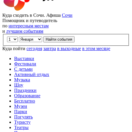
Куда сходить в Сочи. Афиша
Сочи
Помощник и путеводитель
по
интересным местам
и
лучшим событиям
Куда пойти
сегодня
завтра
в выходные
в этом месяце
Выставки
Фестивали
С детьми
Активный отдых
Музыка
Шоу
Праздники
Образование
Бесплатно
Музеи
Парки
Погулять
Туристу
Театры