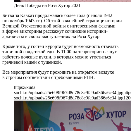
День Победы на Роза Хутор 2021
Битва за Кавказ продолжалась более года (с июля 1942
по октябрь 1943 гг.). Об этой важнейшей странице истории
Великой Отечественной войны с интересными фактами
в форме викторины расскажут сочинские историки-
архивисты в своих выступлениях на Роза Хутор.
Кроме того, у гостей курорта будет возможность отведать
типичной солдатской еды. В 11.00 на территории начнут
работать полевые кухни, в которых можно угоститься
гречневой кашей с тушенкой.
Все мероприятия будут проходить на открытом воздухе
в строгом соответствии с требованиями РПН.
https://kuda-
sochi.ru/uploads/25e698f967d8d78e8c9fa9ad366a6c34.jpg
http
sochi.ru/uploads/25e698f967d8d78e8c9fa9ad366a6c34.jpg
120