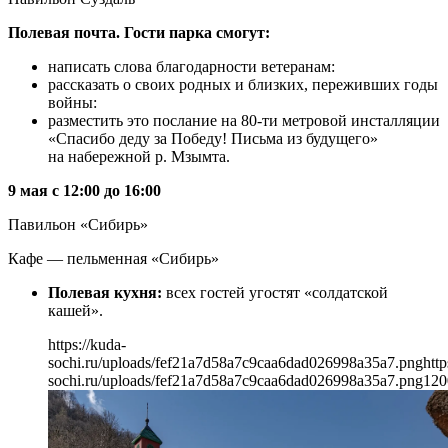
Полевая почта. Гости парка смогут:
написать слова благодарности ветеранам:
рассказать о своих родных и близких, переживших годы
войны:
разместить это послание на 80-ти метровой инсталляции
«Спасибо деду за Победу! Письма из будущего»
на набережной р. Мзымта.
9 мая с 12:00 до 16:00
Павильон «Сибирь»
Кафе — пельменная «Сибирь»
Полевая кухня:
всех гостей угостят «солдатской
кашей».
https://kuda-
sochi.ru/uploads/fef21a7d58a7c9caa6dad026998a35a7.png
http
sochi.ru/uploads/fef21a7d58a7c9caa6dad026998a35a7.png
120