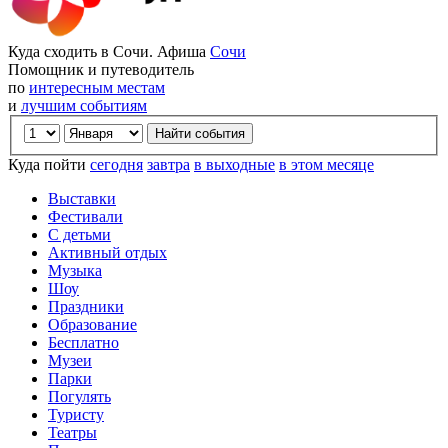
Куда сходить в Сочи. Афиша
Сочи
Помощник и путеводитель
по
интересным местам
и
лучшим событиям
Куда пойти
сегодня
завтра
в выходные
в этом месяце
Выставки
Фестивали
С детьми
Активный отдых
Музыка
Шоу
Праздники
Образование
Бесплатно
Музеи
Парки
Погулять
Туристу
Театры