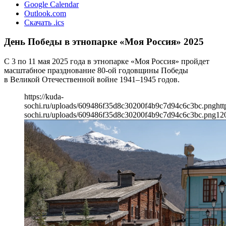
Google Calendar
Outlook.com
Скачать .ics
День Победы в этнопарке «Моя Россия» 2025
С 3 по 11 мая 2025 года в этнопарке «Моя Россия» пройдет
масштабное празднование 80-ой годовщины Победы
в Великой Отечественной войне 1941–1945 годов.
https://kuda-
sochi.ru/uploads/609486f35d8c30200f4b9c7d94c6c3bc.png
htt
sochi.ru/uploads/609486f35d8c30200f4b9c7d94c6c3bc.png
12