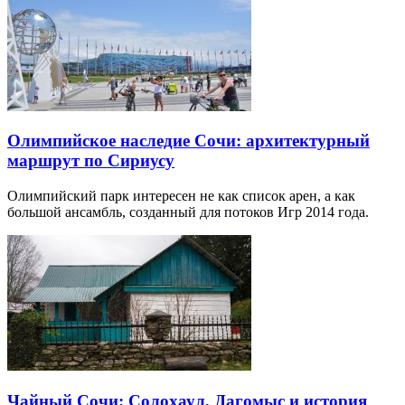
Олимпийское наследие Сочи: архитектурный
маршрут по Сириусу
Олимпийский парк интересен не как список арен, а как
большой ансамбль, созданный для потоков Игр 2014 года.
Чайный Сочи: Солохаул, Дагомыс и история