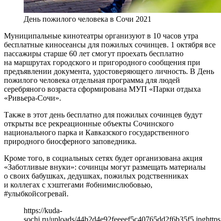
День пожилого человека в Сочи 2021
Муниципальные кинотеатры организуют в 10 часов утра
бесплатные киносеансы для пожилых сочинцев. 1 октября все
пассажиры старше 60 лет смогут проехать бесплатно
на маршрутах городского и пригородного сообщения при
предъявлении документа, удостоверяющего личность. В День
пожилого человека отдельная программа для людей
серебряного возраста сформирована МУП «Парки отдыха
«Ривьера-Сочи».
Также в этот день бесплатно для пожилых сочинцев будут
открыты все рекреационные объекты Сочинского
национального парка и Кавказского государственного
природного биосферного заповедника.
Кроме того, в социальных сетях будет организована акция
«Заботливые внуки»: сочинцы могут размещать материалы
о своих бабушках, дедушках, пожилых родственниках
и коллегах с хэштегами #обнимислюбовью,
#улыбкойсогревай.
https://kuda-
sochi.ru/uploads/44b2d4e92feeeef5c40765dd2f6b35f5.jpg
https