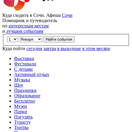
Куда сходить в Сочи. Афиша
Сочи
Помощник и путеводитель
по
интересным местам
и
лучшим событиям
Куда пойти
сегодня
завтра
в выходные
в этом месяце
Выставки
Фестивали
С детьми
Активный отдых
Музыка
Шоу
Праздники
Образование
Бесплатно
Музеи
Парки
Погулять
Туристу
Театры