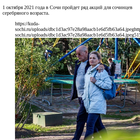
1 октября 2021 года в Сочи пройдет ряд акций для сочинцев
серебряного возраста.
https://kuda-
sochi.ru/uploads/dbc1d3ac97e28a98aacb1e6d5fb63a64.jpeg
htt
sochi.ru/uploads/dbc1d3ac97e28a98aacb1e6d5fb63a64.jpeg
51