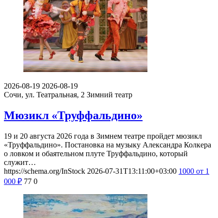
2026-08-19
2026-08-19
Сочи, ул. Театральная, 2
Зимний театр
Мюзикл «Труффальдино»
19 и 20 августа 2026 года в Зимнем театре пройдет мюзикл
«Труффальдино». Постановка на музыку Александра Колкера
о ловком и обаятельном плуте Труффальдино, который
служит…
https://schema.org/InStock
2026-07-31T13:11:00+03:00
1000
от 1
000
₽
77
0