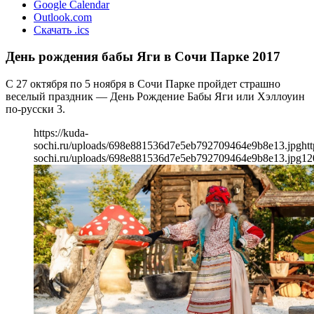
Google Calendar
Outlook.com
Скачать .ics
День рождения бабы Яги в Сочи Парке 2017
С 27 октября по 5 ноября в Сочи Парке пройдет страшно
веселый праздник — День Рождение Бабы Яги или Хэллоуин
по-русски 3.
https://kuda-
sochi.ru/uploads/698e881536d7e5eb792709464e9b8e13.jpg
htt
sochi.ru/uploads/698e881536d7e5eb792709464e9b8e13.jpg
12