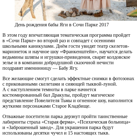
День рождения бабы Яги в Сочи Парке 2017
В этом году впечатляющая тематическая программа пройдет
в «Сочи Парке» во второй раз и совпадет с осенними
школьными каникулами. Днём гости увидят театр скелетов-
марионеток и научное шоу «Франкенштейн», научатся делать
ведьмины шляпы и игрушки-привидения, сварят колдовское
зелье и в компании добродушной сказочной нечисти
поздравят именинницу — Бабу Ягу.
Все желающие смогут сделать эффектные снимки в фотозонах
с прикованными скелетами и сияющей тыквой-луной.
А с наступлением темноты в парке начнется
костюмированный бал Дракулы, пройдут магическое
представление Повелителя Тьмы и огненное шоу, наполнится
жуткими персонажами Старое Кладбище.
Отважные посетители парка дерзнут пройти таинственные
лабиринты страха «Старая ферма», «Психическая больница»
и «Заброшенный завод». Для украшения парка будут
использованы десятки чучел и 15 настоящих тыкв.