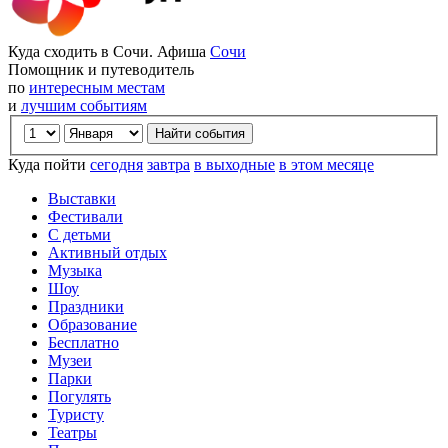
Куда сходить в Сочи. Афиша
Сочи
Помощник и путеводитель
по
интересным местам
и
лучшим событиям
Куда пойти
сегодня
завтра
в выходные
в этом месяце
Выставки
Фестивали
С детьми
Активный отдых
Музыка
Шоу
Праздники
Образование
Бесплатно
Музеи
Парки
Погулять
Туристу
Театры