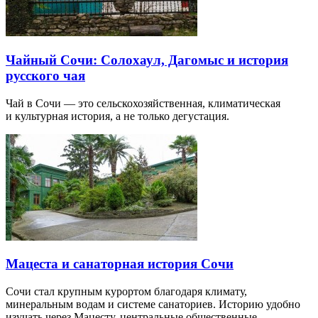
Чайный Сочи: Солохаул, Дагомыс и история
русского чая
Чай в Сочи — это сельскохозяйственная, климатическая
и культурная история, а не только дегустация.
Мацеста и санаторная история Сочи
Сочи стал крупным курортом благодаря климату,
минеральным водам и системе санаториев. Историю удобно
изучать через Мацесту, центральные общественные…