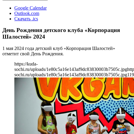
Google Calendar
Outlook.com
Скачать .ics
День Рождения детского клуба «Корпорация
Шалостей» 2024
1 мая 2024 года детский клуб «Корпорация Шалостей»
отметит свой День Рождения.
https://kuda-
sochi.ru/uploads/1e80c5a16e143af9dc83830003b7505c.jpg
htt
sochi.ru/uploads/1e80c5a16e143af9dc83830003b7505c.jpg
11