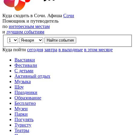
Куда сходить в Сочи. Афиша
Сочи
Помощник и путеводитель
по
интересным местам
и
лучшим событиям
Куда пойти
сегодня
завтра
в выходные
в этом месяце
Выставки
Фестивали
С детьми
Активный отдых
Музыка
Шоу
Праздники
Образование
Бесплатно
Музеи
Парки
Погулять
Туристу
Театры