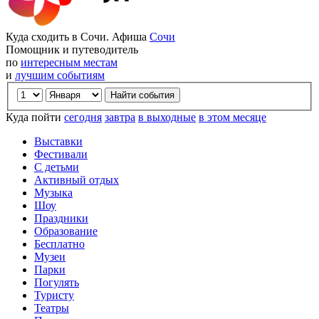
Куда сходить в Сочи. Афиша
Сочи
Помощник и путеводитель
по
интересным местам
и
лучшим событиям
Куда пойти
сегодня
завтра
в выходные
в этом месяце
Выставки
Фестивали
С детьми
Активный отдых
Музыка
Шоу
Праздники
Образование
Бесплатно
Музеи
Парки
Погулять
Туристу
Театры