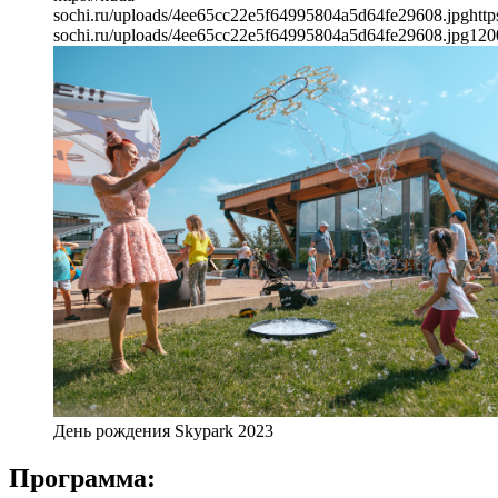
sochi.ru/uploads/4ee65cc22e5f64995804a5d64fe29608.jpg
http
sochi.ru/uploads/4ee65cc22e5f64995804a5d64fe29608.jpg
120
День рождения Skypark 2023
Программа: