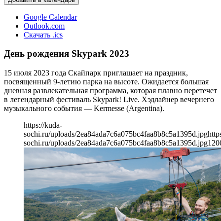
Google Calendar
Outlook.com
Скачать .ics
День рождения Skypark 2023
15 июля 2023 года Скайпарк приглашает на праздник,
посвященный 9-летию парка на высоте. Ожидается большая
дневная развлекательная программа, которая плавно перетечет
в легендарный фестиваль Skypark! Live. Хэдлайнер вечернего
музыкального события — Kermesse (Argentina).
https://kuda-
sochi.ru/uploads/2ea84ada7c6a075bc4faa8b8c5a1395d.jpg
http
sochi.ru/uploads/2ea84ada7c6a075bc4faa8b8c5a1395d.jpg
120