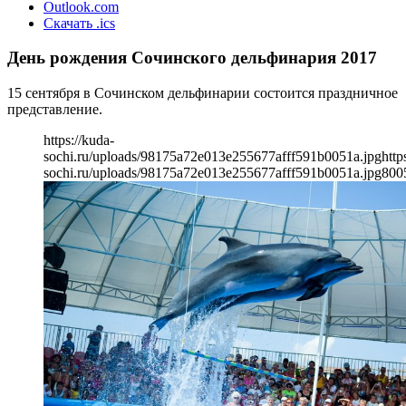
Outlook.com
Скачать .ics
День рождения Сочинского дельфинария 2017
15 сентября в Сочинском дельфинарии состоится праздничное
представление.
https://kuda-
sochi.ru/uploads/98175a72e013e255677afff591b0051a.jpg
http
sochi.ru/uploads/98175a72e013e255677afff591b0051a.jpg
800