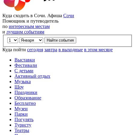
Куда сходить в Сочи. Афиша
Сочи
Помощник и путеводитель
по
интересным местам
и
лучшим событиям
Куда пойти
сегодня
завтра
в выходные
в этом месяце
Выставки
Фестивали
С детьми
Активный отдых
Музыка
Шоу
Праздники
Образование
Бесплатно
Музеи
Парки
Погулять
Туристу
Театры