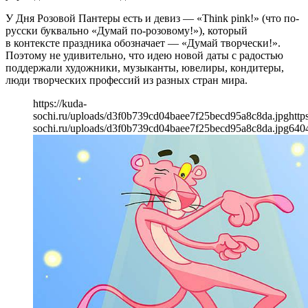
У Дня Розовой Пантеры есть и девиз — «Think pink!» (что по-
русски буквально «Думай по-розовому!»), который
в контексте праздника обозначает — «Думай творчески!».
Поэтому не удивительно, что идею новой даты с радостью
поддержали художники, музыканты, ювелиры, кондитеры,
люди творческих профессий из разных стран мира.
https://kuda-
sochi.ru/uploads/d3f0b739cd04baee7f25becd95a8c8da.jpg
http
sochi.ru/uploads/d3f0b739cd04baee7f25becd95a8c8da.jpg
640