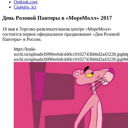
Outlook.com
Скачать .ics
День Розовой Пантеры в «МореМолл» 2017
18 мая в Торгово-развлекательном центре «МореМолл»
состоится первое официальное празднование «Дня Розовой
Пантеры» в России.
https://kuda-
sochi.ru/uploads/b990eebdcd40cc0102743bbbd2a43228.jpg
htt
sochi.ru/uploads/b990eebdcd40cc0102743bbbd2a43228.jpg
96