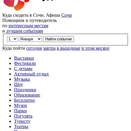
Куда сходить в Сочи. Афиша
Сочи
Помощник и путеводитель
по
интересным местам
и
лучшим событиям
Куда пойти
сегодня
завтра
в выходные
в этом месяце
Выставки
Фестивали
С детьми
Активный отдых
Музыка
Шоу
Праздники
Образование
Бесплатно
Музеи
Парки
Погулять
Туристу
Театры