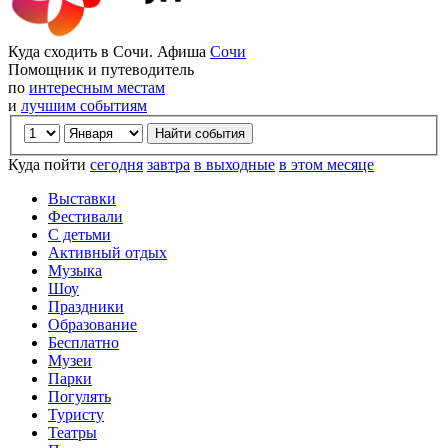
Куда сходить в Сочи. Афиша
Сочи
Помощник и путеводитель
по
интересным местам
и
лучшим событиям
Куда пойти
сегодня
завтра
в выходные
в этом месяце
Выставки
Фестивали
С детьми
Активный отдых
Музыка
Шоу
Праздники
Образование
Бесплатно
Музеи
Парки
Погулять
Туристу
Театры