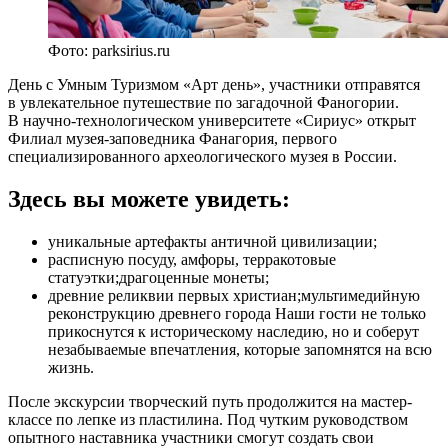
Фото: parksirius.ru
День с Умным Туризмом «Арт день», участники отправятся
в увлекательное путешествие по загадочной Фаногории.
В научно-технологическом университете «Сириус» открыт
Филиал музея-заповедника Фанагория, первого
специализированного археологического музея в России.
Здесь вы можете увидеть:
уникальные артефакты античной цивилизации;
расписную посуду, амфоры, терракотовые
статуэтки;драгоценные монеты;
древние реликвии первых христиан;мультимедийную
реконструкцию древнего города Наши гости не только
прикоснутся к историческому наследию, но и соберут
незабываемые впечатления, которые запомнятся на всю
жизнь.
После экскурсии творческий путь продолжится на мастер-
классе по лепке из пластилина. Под чутким руководством
опытного наставника участники смогут создать свои