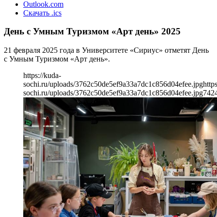
Outlook.com
Скачать .ics
День с Умным Туризмом «Арт день» 2025
21 февраля 2025 года в Университете «Сириус» отметят День
с Умным Туризмом «Арт день».
https://kuda-
sochi.ru/uploads/3762c50de5ef9a33a7dc1c856d04efee.jpg
http
sochi.ru/uploads/3762c50de5ef9a33a7dc1c856d04efee.jpg
742