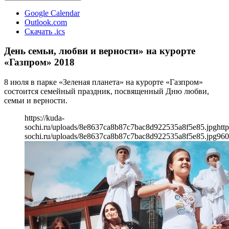
Google Calendar
Outlook.com
Скачать .ics
День семьи, любви и верности» на курорте
«Газпром» 2018
8 июля в парке «Зеленая планета» на курорте «Газпром»
состоится семейный праздник, посвященный Дню любви,
семьи и верности.
https://kuda-
sochi.ru/uploads/8e8637ca8b87c7bac8d922535a8f5e85.jpg
http
sochi.ru/uploads/8e8637ca8b87c7bac8d922535a8f5e85.jpg
960