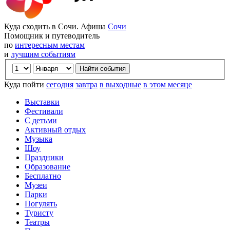
Куда сходить в Сочи. Афиша
Сочи
Помощник и путеводитель
по
интересным местам
и
лучшим событиям
Куда пойти
сегодня
завтра
в выходные
в этом месяце
Выставки
Фестивали
С детьми
Активный отдых
Музыка
Шоу
Праздники
Образование
Бесплатно
Музеи
Парки
Погулять
Туристу
Театры