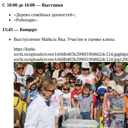
С 10:00 до 16:00 — Выставки
«Дерево семейных ценностей»;
«Робопарк».
15:45 — Концерт
Выступление Майкла Яка. Участие в съемке клипа.
https://kuda-
sochi.ru/uploads/eceee1ebfdb465b2996f19f46624c124.jpg
http
sochi.ru/uploads/eceee1ebfdb465b2996f19f46624c124.jpg
120