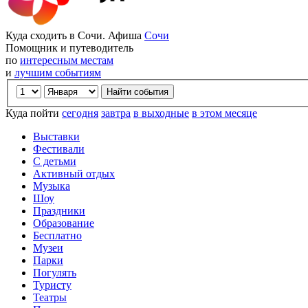
Куда сходить в Сочи. Афиша
Сочи
Помощник и путеводитель
по
интересным местам
и
лучшим событиям
Куда пойти
сегодня
завтра
в выходные
в этом месяце
Выставки
Фестивали
С детьми
Активный отдых
Музыка
Шоу
Праздники
Образование
Бесплатно
Музеи
Парки
Погулять
Туристу
Театры