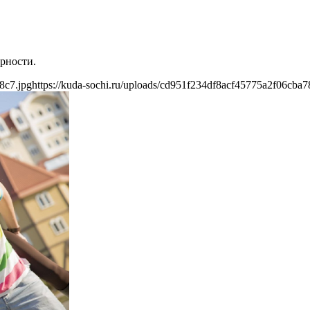
ерности.
8c7.jpg
https://kuda-sochi.ru/uploads/cd951f234df8acf45775a2f06cba7