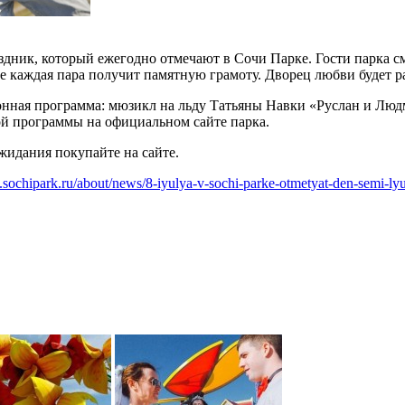
ник, который ежегодно отмечают в Сочи Парке. Гости парка см
 каждая пара получит памятную грамоту. Дворец любви будет раб
ионная программа: мюзикл на льду Татьяны Навки «Руслан и Лю
ой программы на официальном сайте парка.
ожидания покупайте на сайте.
sochipark.ru/about/news/8-iyulya-v-sochi-parke-otmetyat-den-semi-lyub