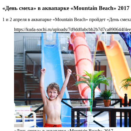
«День смеха» в аквапарке «Mountain Beach» 2017
1 и 2 апреля в аквапарке «Mountain Beach» пройдет «День смеха
https://kuda-sochi.ru/uploads/7d9dd0abcbb2b7d7ca890644f4e
«День смеха» в аквапарке «Mountain Beach» 2017