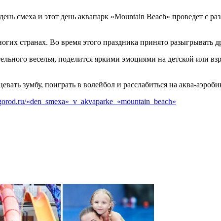
день смеха и этот день аквапарк «Mountain Beach» проведет с ра
огих странах. Во время этого праздника принято разыгрывать д
тельного веселья, поделится яркими эмоциями на детской или в
евать зумбу, поиграть в волейбол и расслабиться на аква-аэроби
kygorod.ru/«den_smexa»_v_akvaparke_«mountain_beach»