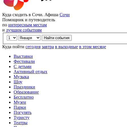
Куда сходить в Сочи. Афиша
Сочи
Помощник и путеводитель
по
интересным местам
и
лучшим событиям
Куда пойти
сегодня
завтра
в выходные
в этом месяце
Выставки
Фестивали
С детьми
Активный отдых
Музыка
Шоу
Праздники
Образование
Бесплатно
Музеи
Парки
Погулять
Туристу
Театры