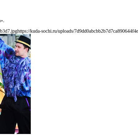
».
eb3d7.jpg
https://kuda-sochi.ru/uploads/7d9dd0abcbb2b7d7ca890644f4