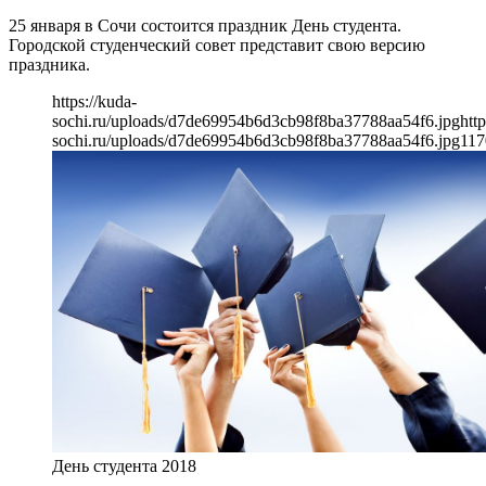
25 января в Сочи состоится праздник День студента.
Городской студенческий совет представит свою версию
праздника.
https://kuda-
sochi.ru/uploads/d7de69954b6d3cb98f8ba37788aa54f6.jpg
http
sochi.ru/uploads/d7de69954b6d3cb98f8ba37788aa54f6.jpg
117
День студента 2018