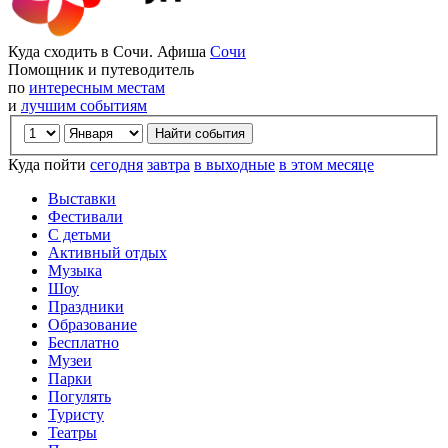
Куда сходить в Сочи. Афиша
Сочи
Помощник и путеводитель
по
интересным местам
и
лучшим событиям
Куда пойти
сегодня
завтра
в выходные
в этом месяце
Выставки
Фестивали
С детьми
Активный отдых
Музыка
Шоу
Праздники
Образование
Бесплатно
Музеи
Парки
Погулять
Туристу
Театры