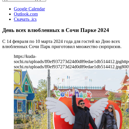
Google Calendar
Outlook.com
Скачать .ics
День всех влюбленных в Сочи Парке 2024
С 14 февраля по 10 марта 2024 года для гостей ко Дню всех
влюбленных Сочи Парк приготовил множество сюрпризов.
https://kuda-
sochi.ru/uploads/ff0ef937273d24d0d89edae1db514412.jpg
http
sochi.ru/uploads/ff0ef937273d24d0d89edae1db514412.jpg
800