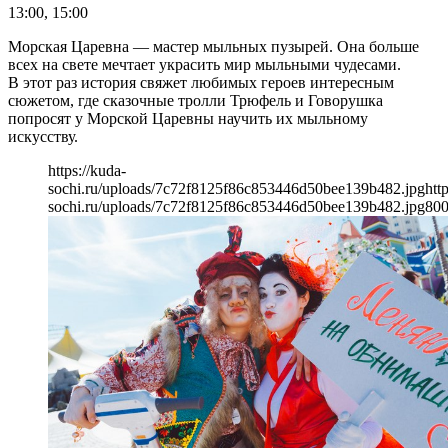
13:00, 15:00
Морская Царевна — мастер мыльных пузырей. Она больше
всех на свете мечтает украсить мир мыльными чудесами.
В этот раз история свяжет любимых героев интересным
сюжетом, где сказочные тролли Трюфель и Говорушка
попросят у Морской Царевны научить их мыльному
искусству.
https://kuda-
sochi.ru/uploads/7c72f8125f86c853446d50bee139b482.jpg
htt
sochi.ru/uploads/7c72f8125f86c853446d50bee139b482.jpg
80