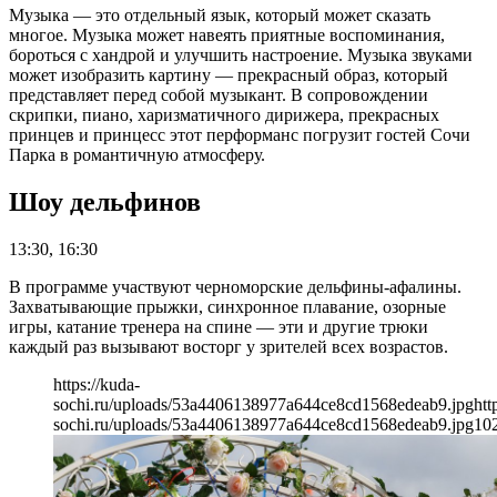
Музыка — это отдельный язык, который может сказать
многое. Музыка может навеять приятные воспоминания,
бороться с хандрой и улучшить настроение. Музыка звуками
может изобразить картину — прекрасный образ, который
представляет перед собой музыкант. В сопровождении
скрипки, пиано, харизматичного дирижера, прекрасных
принцев и принцесс этот перформанс погрузит гостей Сочи
Парка в романтичную атмосферу.
Шоу дельфинов
13:30, 16:30
В программе участвуют черноморские дельфины-афалины.
Захватывающие прыжки, синхронное плавание, озорные
игры, катание тренера на спине — эти и другие трюки
каждый раз вызывают восторг у зрителей всех возрастов.
https://kuda-
sochi.ru/uploads/53a4406138977a644ce8cd1568edeab9.jpg
htt
sochi.ru/uploads/53a4406138977a644ce8cd1568edeab9.jpg
10