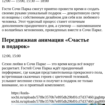
12:00 — 15:00, 15:30 — 18:00
Гости Сочи Парка смогут приятно провести время и создать
своими руками уникальный подарок — декоративную свечу
из вощины с собственным дизайном для себя или любимого
человека. Этот чудесный процесс станет отличным
дополнением праздничного дня, а сувенир — напоминанием
о волшебных мгновениях, проведенных вместе в Сочи Парке.
Передвижная анимация «Счастье
в подарок»
12:00, 15:00
Сезон любви в Сочи Парке — это время когда всё вокруг
расцветает. Гостей Сочи Парка ждёт праздничный
перформанс, где каждая представительница прекрасного пола,
встретившая сказочных героев с цветочной тележкой,
услышит весенние стихи и получит в подарок не только
внимание, но и приятный комплимент.
https://kuda-
sochi.ru/uploads/57f8e3570b7e895db29bf01cf7d37460.jpg
http
sochi.ru/uploads/57f8e3570b7e895db29bf01cf7d37460.jpg
800