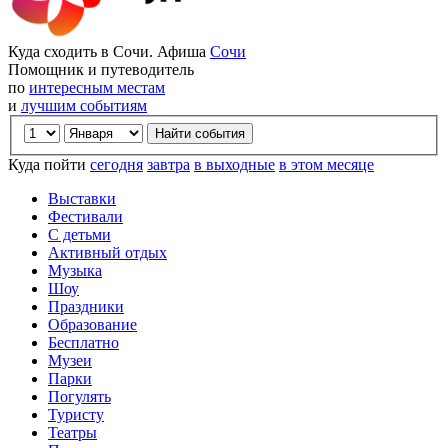
Куда сходить в Сочи. Афиша
Сочи
Помощник и путеводитель
по
интересным местам
и
лучшим событиям
Куда пойти
сегодня
завтра
в выходные
в этом месяце
Выставки
Фестивали
С детьми
Активный отдых
Музыка
Шоу
Праздники
Образование
Бесплатно
Музеи
Парки
Погулять
Туристу
Театры