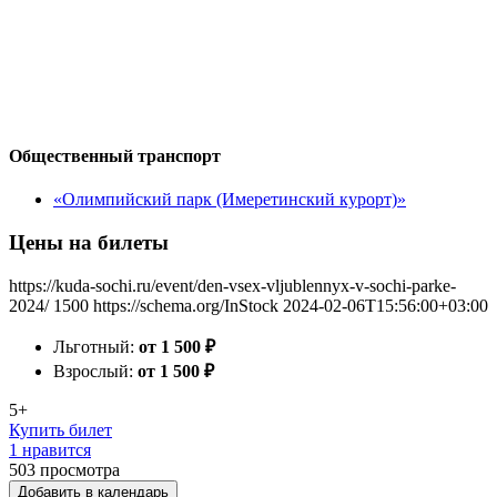
Общественный транспорт
«Олимпийский парк (Имеретинский курорт)»
Цены на билеты
https://kuda-sochi.ru/event/den-vsex-vljublennyx-v-sochi-parke-
2024/
1500
https://schema.org/InStock
2024-02-06T15:56:00+03:00
Льготный:
от 1 500
₽
Взрослый:
от 1 500
₽
5+
Купить билет
1 нравится
503
просмотра
Добавить в календарь