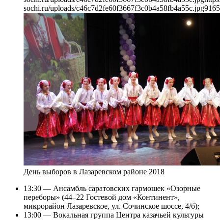
sochi.ru/uploads/c46c7d2fe60f3667f3c0b4a58fb4a55c.jpg
916
5
День выборов в Лазаревском районе 2018
13:30 — Ансамбль саратовских гармошек «Озорные
переборы» (44–22 Гостевой дом «Континент»,
микрорайон Лазаревское, ул. Сочинское шоссе, 4/б);
13:00 — Вокальная группа Центра казачьей культуры