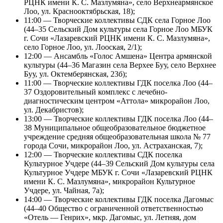
РЦНК имени К. С. Мазлумяна», село Верхнеармянское
Лоо, ул. Краснооктябрьская, 18);
11:00 — Творческие коллективы СДК села Горное Лоо
(44–35 Сельский Дом культуры села Горное Лоо МБУК
г. Сочи «Лазаревский РЦНК имени К. С. Мазлумяна»,
село Горное Лоо, ул. Лооская, 2/1);
12:00 — Ансамбль «Голос Амшена» Центра армянской
культуры (44–36 Магазин села Верхее Буу, село Верхнее
Буу, ул. Октемберянская, 23б);
11:00 — Творческие коллективы ГДК поселка Лоо (44–
37 Оздоровительный комплекс с лечебно-
диагностическим центром «Аттола» микрорайон Лоо,
ул. Декабристов);
13:00 — Творческие коллективы ГДК поселка Лоо (44–
38 Муниципальное общеобразовательное бюджетное
учреждение средняя общеобразовательная школа № 77
города Сочи, микрорайон Лоо, ул. Астраханская, 7);
12:00 — Творческие коллективы СДК поселка
Культурное Учдере (44–39 Сельский Дом культуры села
Культурное Учдере МБУК г. Сочи «Лазаревский РЦНК
имени К. С. Мазлумяна», микрорайон Культурное
Учдере, ул. Чайная, 7а);
14:00 — Творческие коллективы ГДК поселка Дагомыс
(44–40 Общество с ограниченной ответственностью
«Отель — Генрих», мкр. Дагомыс, ул. Летняя, дом