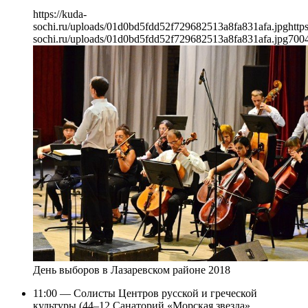
https://kuda-
sochi.ru/uploads/01d0bd5fdd52f729682513a8fa831afa.jpg
http
sochi.ru/uploads/01d0bd5fdd52f729682513a8fa831afa.jpg
700
День выборов в Лазаревском районе 2018
11:00 — Солисты Центров русской и греческой
культуры (44–12 Санаторий «Морская звезда»,