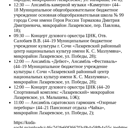
12:30 — Ансамбль камерной музыки «Камертон» (44–
18 Муниципальное общеобразовательное бюджетное
учреждение основная общеобразовательная школа № 99
города Сочи имени Героя России Тормахова Дмитрия
Дмитриевича, микрорайон Лазаревское, пер. Павлова,
18);
09:30 — Концерт духового оркестра ЦНК, Отв.
Салобаев В.В. (44–19 Муниципальное бюджетное
учреждение культуры г. Сочи «Лазаревский районный
центр национальных культур имени К. С. Мазлумяна»,
микрорайон Лазаревское, ул. Победы, 28);
12:00 — Ансамбль «Дебют», Ансамбль «Фестиваль»
(44–19 Муниципальное бюджетное учреждение
культуры г. Сочи «Лазаревский районный центр
национальных культур имени К. С. Мазлумяна»,
микрорайон Лазаревское, ул. Победы, 28);
12:00 — Концерт духового оркестра ЦНК (44–20
Спортивный комплекс «Лазаревский» микрорайон
Лазаревское, ул. Малышева, 1/Ж);
11:00 — Ансамбль саратовских гармошек «Озорные
переборы» (44–21 Пансионат отдыха «Чайка»,
микрорайон Лазаревское, ул. Победы, 2);
https://kuda-
sochi.ru/uploads/c46c7d2fe60f3667f3c0b4a58fb4a55c.jpg
https