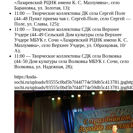
«Лазаревский РЦНК имени К. С. Мазлумяна», село
Барановка, ул. Золотая, 13);
11:00 — Творческие коллективы ДК села Сергей Поле
(44–48 Пункт приема чая с. Сергей-Поле, село Сергей —
Поле, ул. Славы, 125);
11:00 — Творческие коллективы СДК села Верхнее
Учдере (44–49 Сельский Дом культуры села Верхнее
Учдере МБУК г. Сочи «Лазаревский РЦНК имени К. С.
Мазлумяна», село Верхнее Учдере, ул. Образцовая, 10/
А);
11:00 — Творческие коллективы СДК села Волковка
(44–50 Дом культуры села Волковка МБУК г. Сочи, село
Волковка, ул. Надежная, 28);
https://kuda-
sochi.ru/uploads/93555c0bd5b7f44f774e59db5c413781.jpg
htt
sochi.ru/uploads/93555c0bd5b7f44f774e59db5c413781.jpg
84