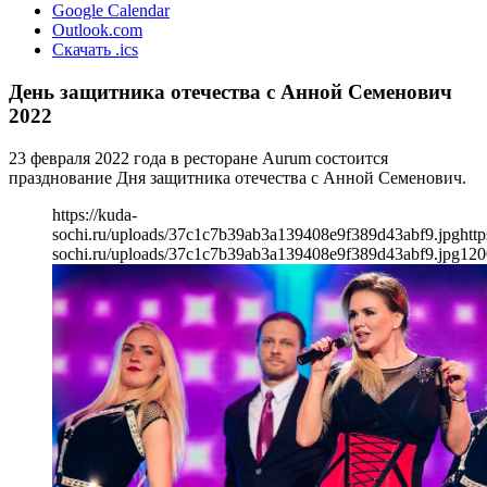
Google Calendar
Outlook.com
Скачать .ics
День защитника отечества с Анной Семенович
2022
23 февраля 2022 года в ресторане Aurum состоится
празднование Дня защитника отечества с Анной Семенович.
https://kuda-
sochi.ru/uploads/37c1c7b39ab3a139408e9f389d43abf9.jpg
http
sochi.ru/uploads/37c1c7b39ab3a139408e9f389d43abf9.jpg
120