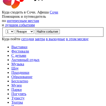
Куда сходить в Сочи. Афиша
Сочи
Помощник и путеводитель
по
интересным местам
и
лучшим событиям
Куда пойти
сегодня
завтра
в выходные
в этом месяце
Выставки
Фестивали
С детьми
Активный отдых
Музыка
Шоу
Праздники
Образование
Бесплатно
Музеи
Парки
Погулять
Туристу
Театры