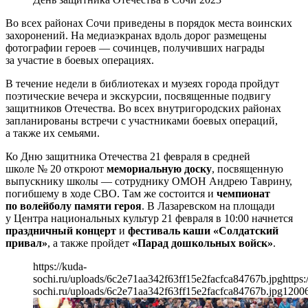
Во всех районах Сочи приведены в порядок места воинских
захоронений. На медиаэкранах вдоль дорог размещены
фотографии героев — сочинцев, получивших награды
за участие в боевых операциях.
В течение недели в библиотеках и музеях города пройдут
поэтические вечера и экскурсии, посвященные подвигу
защитников Отечества. Во всех внутригородских районах
запланированы встречи с участниками боевых операций,
а также их семьями.
Ко Дню защитника Отечества 21 февраля в средней
школе № 20 откроют
мемориальную доску
, посвященную
выпускнику школы — сотруднику ОМОН Андрею Таврину,
погибшему в ходе СВО. Там же состоится и
чемпионат
по волейболу памяти героя
. В Лазаревском на площади
у Центра национальных культур 21 февраля в 10:00 начнется
праздничный концерт
и
фестиваль каши «Солдатский
привал»
, а также пройдет
«Парад дошкольных войск»
.
https://kuda-
sochi.ru/uploads/6c2e71aa342f63ff15e2facfca84767b.jpg
https:
sochi.ru/uploads/6c2e71aa342f63ff15e2facfca84767b.jpg
1200