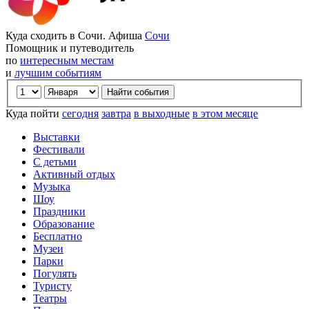
Куда сходить в Сочи. Афиша
Сочи
Помощник и путеводитель
по
интересным местам
и
лучшим событиям
Куда пойти
сегодня
завтра
в выходные
в этом месяце
Выставки
Фестивали
С детьми
Активный отдых
Музыка
Шоу
Праздники
Образование
Бесплатно
Музеи
Парки
Погулять
Туристу
Театры