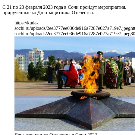
С 21 по 23 февраля 2023 года в Сочи пройдут мероприятия,
прирученные ко Дню защитника Отечества.
https://kuda-
sochi.ru/uploads/2ee3777ee036de916a7287e027a719e7.jpeg
ht
sochi.ru/uploads/2ee3777ee036de916a7287e027a719e7.jpeg
8
День защитника Отечества в Сочи 2023