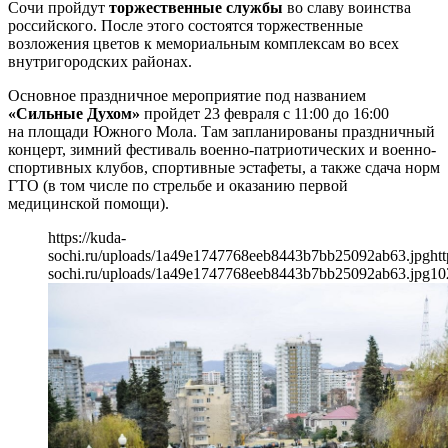
Сочи пройдут
торжественные службы
во славу воинства
российского. После этого состоятся торжественные
возложения цветов к мемориальным комплексам во всех
внутригородских районах.
Основное праздничное мероприятие под названием
«Сильные Духом»
пройдет 23 февраля с 11:00 до 16:00
на площади Южного Мола. Там запланированы праздничный
концерт, зимний фестиваль военно-патриотических и военно-
спортивных клубов, спортивные эстафеты, а также сдача норм
ГТО (в том числе по стрельбе и оказанию первой
медицинской помощи).
https://kuda-
sochi.ru/uploads/1a49e1747768eeb8443b7bb25092ab63.jpg
htt
sochi.ru/uploads/1a49e1747768eeb8443b7bb25092ab63.jpg
10