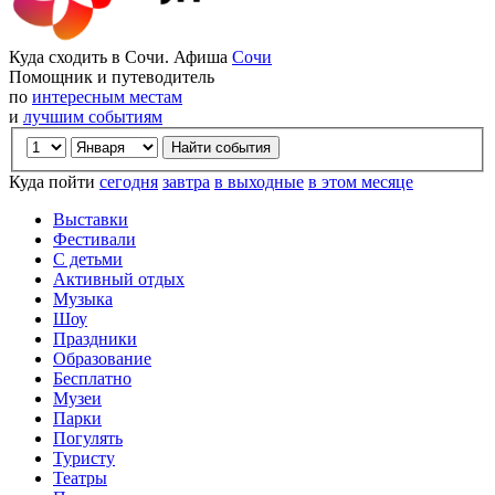
Куда сходить в Сочи. Афиша
Сочи
Помощник и путеводитель
по
интересным местам
и
лучшим событиям
Куда пойти
сегодня
завтра
в выходные
в этом месяце
Выставки
Фестивали
С детьми
Активный отдых
Музыка
Шоу
Праздники
Образование
Бесплатно
Музеи
Парки
Погулять
Туристу
Театры