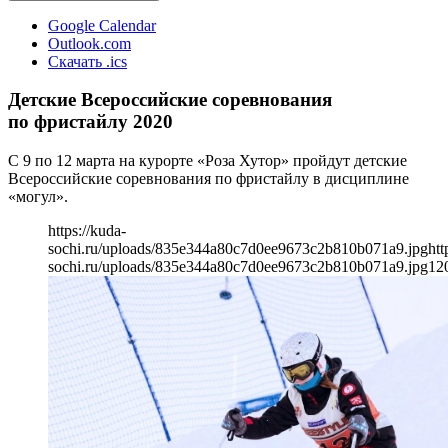
Google Calendar
Outlook.com
Скачать .ics
Детские Всероссийские соревнования
по фристайлу 2020
С 9 по 12 марта на курорте «Роза Хутор» пройдут детские
Всероссийские соревнования по фристайлу в дисциплине
«могул».
https://kuda-
sochi.ru/uploads/835e344a80c7d0ee9673c2b810b071a9.jpg
htt
sochi.ru/uploads/835e344a80c7d0ee9673c2b810b071a9.jpg
12