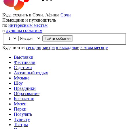
Куда сходить в Сочи. Афиша
Сочи
Помощник и путеводитель
по
интересным местам
и
лучшим событиям
Куда пойти
сегодня
завтра
в выходные
в этом месяце
Выставки
Фестивали
С детьми
Активный отдых
Музыка
Шоу
Праздники
Образование
Бесплатно
Музеи
Парки
Погулять
Туристу
Театры