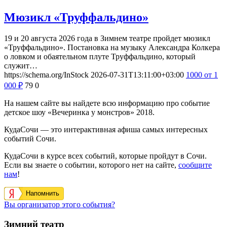
Мюзикл «Труффальдино»
19 и 20 августа 2026 года в Зимнем театре пройдет мюзикл
«Труффальдино». Постановка на музыку Александра Колкера
о ловком и обаятельном плуте Труффальдино, который
служит…
https://schema.org/InStock
2026-07-31T13:11:00+03:00
1000
от 1
000
₽
79
0
На нашем сайте вы найдете всю информацию про событие
детское шоу «Вечеринка у монстров» 2018.
КудаСочи — это интерактивная афиша самых интересных
событий Сочи.
КудаСочи в курсе всех событий, которые пройдут в Сочи.
Если вы знаете о событии, которого нет на сайте,
сообщите
нам
!
Напомнить
Вы организатор этого события?
Зимний театр