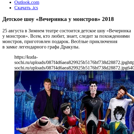
Outlook.com
Скачать .ics
Детское шоу «Вечеринка у монстров» 2018
25 августа в Зимнем театре состоится детское шоу «Вечеринка
у монстров». Всем, кто любит, знает, следит за похождениями
монстров, приготовлен подарок. Весёлые приключения
в замке легендарного графа Дракулы.
https://kuda-
sochi.ru/uploads/087f4d6aea829925b5176bf738d28872.jpg
htt
sochi.ru/uploads/087f4d6aea829925b5176bf738d28872.jpg
64