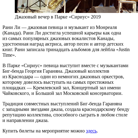
Джазовый вечер в Парке «Сириус» 2019
Рани Ли — джазовая певица и музыкант из Монреаля
(Канада). Рани Ли достигла успешной карьеры как одна
из самых популярных джазовых вокалистов Канады,
удостоенная наград актриса, автор песен и автор детских
книг. Рани записала тринадцать альбомов для лейбла «Justin
Time».
В Парке «Сириус» певица выступит вместе с музыкантами
Биг-бенда Георгия Гараняна. Джазовый коллектив
из Краснодара — один из немногих джазовых оркестров,
которому довелось выступать на самых престижных
площадках — Кремлевский зал, Концертный зал имени
Чайковского, и Большой зал Московской консерватории.
Традиция совместных выступлений Биг-бенда Гараняна
с западными звездами джаза, создала краснодарскому бенду
репутацию коллектива, способного сыграть в любом стиле
и направлении джаза.
Купить билеты на мероприятие можно
здесь
.