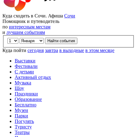
Куда сходить в Сочи. Афиша
Сочи
Помощник и путеводитель
по
интересным местам
и
лучшим событиям
Куда пойти
сегодня
завтра
в выходные
в этом месяце
Выставки
Фестивали
С детьми
Активный отдых
Музыка
Шоу
Праздники
Образование
Бесплатно
Музеи
Парки
Погулять
Туристу
Театры