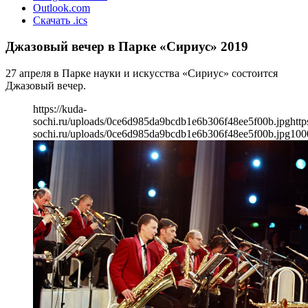
Outlook.com
Скачать .ics
Джазовый вечер в Парке «Сириус» 2019
27 апреля в Парке науки и искусства «Сириус» состоится
Джазовый вечер.
https://kuda-
sochi.ru/uploads/0ce6d985da9bcdb1e6b306f48ee5f00b.jpg
http
sochi.ru/uploads/0ce6d985da9bcdb1e6b306f48ee5f00b.jpg
100