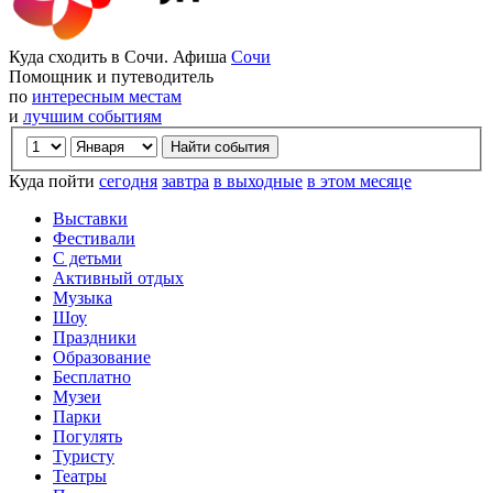
Куда сходить в Сочи. Афиша
Сочи
Помощник и путеводитель
по
интересным местам
и
лучшим событиям
Куда пойти
сегодня
завтра
в выходные
в этом месяце
Выставки
Фестивали
С детьми
Активный отдых
Музыка
Шоу
Праздники
Образование
Бесплатно
Музеи
Парки
Погулять
Туристу
Театры