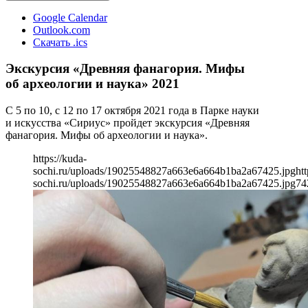
Google Calendar
Outlook.com
Скачать .ics
Экскурсия «Древняя фанагория. Мифы
об археологии и наука» 2021
С 5 по 10, с 12 по 17 октября 2021 года в Парке науки
и искусства «Сириус» пройдет экскурсия «Древняя
фанагория. Мифы об археологии и наука».
https://kuda-
sochi.ru/uploads/19025548827a663e6a664b1ba2a67425.jpg
htt
sochi.ru/uploads/19025548827a663e6a664b1ba2a67425.jpg
74