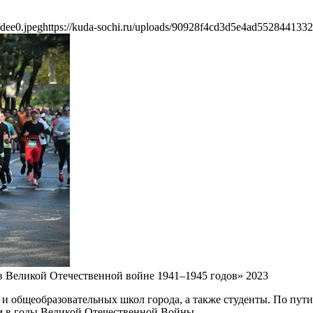
dee0.jpeg
https://kuda-sochi.ru/uploads/90928f4cd3d5e4ad5528441332
 Великой Отечественной войне 1941–1945 годов» 2023
 общеобразовательных школ города, а также студенты. По пути
м в годы Великой Отечественной Войны.