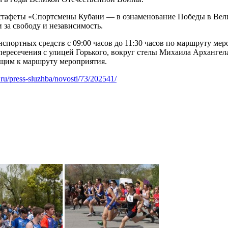
 эстафеты «Спортсмены Кубани — в ознаменование Победы в Ве
за свободу и независимость.
нспортных средств с 09:00 часов до 11:30 часов по маршруту м
 пересечения с улицей Горького, вокруг стелы Михаила Арханге
ающим к маршруту мероприятия.
i.ru/press-sluzhba/novosti/73/202541/