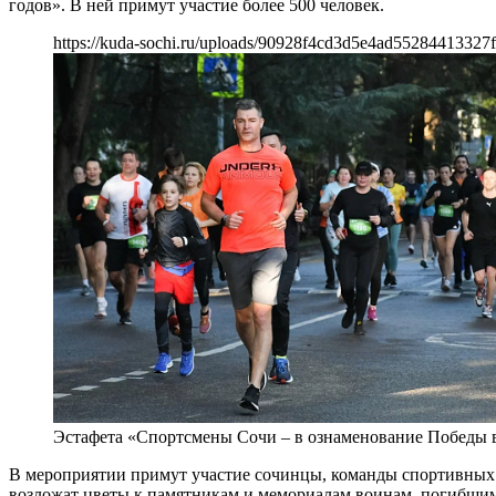
годов». В ней примут участие более 500 человек.
https://kuda-sochi.ru/uploads/90928f4cd3d5e4ad55284413327f
Эстафета «Спортсмены Сочи – в ознаменование Победы в
В мероприятии примут участие сочинцы, команды спортивных и
возложат цветы к памятникам и мемориалам воинам, погибши