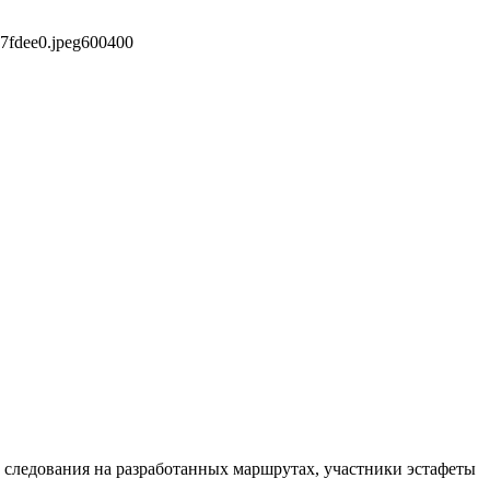
7fdee0.jpeg
600
400
 следования на разработанных маршрутах, участники эстафеты