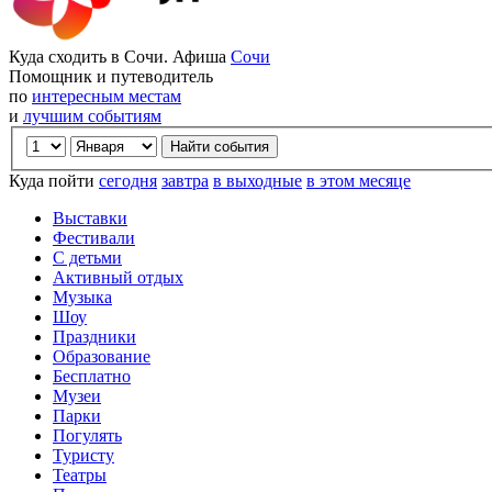
Куда сходить в Сочи. Афиша
Сочи
Помощник и путеводитель
по
интересным местам
и
лучшим событиям
Куда пойти
сегодня
завтра
в выходные
в этом месяце
Выставки
Фестивали
С детьми
Активный отдых
Музыка
Шоу
Праздники
Образование
Бесплатно
Музеи
Парки
Погулять
Туристу
Театры