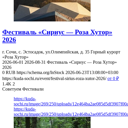
Фестиваль «Сириус — Роза Хутор»
2026
г. Сочи, с. Эстосадок, ул.Олимпийская, д. 35
Горный курорт
«Роза Хутор»
2026-06-01
2026-08-31
Фестиваль «Сириус — Роза Хутор»
2026
0
RUB
https://schema.org/InStock
2026-06-23T13:08:00+03:00
https://kuda-sochi.ru/event/festival-sirius-roza-xutor-2026/
от 0
₽
1.4K
2
Советуем Фестивали
https://kuda-
sochi.ru/image/269/250/uploads/12e464ba2ae085d5df3907f00
https://kuda-
sochi.ru/image/269/250/uploads/12e464ba2ae085d5df3907f00