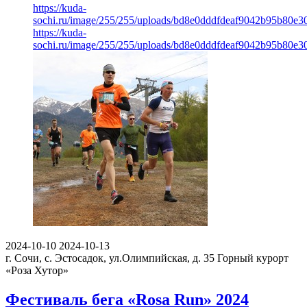
https://kuda-
sochi.ru/image/255/255/uploads/bd8e0dddfdeaf9042b95b80e3
https://kuda-
sochi.ru/image/255/255/uploads/bd8e0dddfdeaf9042b95b80e3
2024-10-10
2024-10-13
г. Сочи, с. Эстосадок, ул.Олимпийская, д. 35
Горный курорт
«Роза Хутор»
Фестиваль бега «Rosa Run» 2024