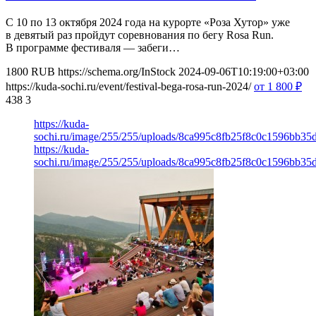
С 10 по 13 октября 2024 года на курорте «Роза Хутор» уже
в девятый раз пройдут соревнования по бегу Rosa Run.
В программе фестиваля — забеги…
1800
RUB
https://schema.org/InStock
2024-09-06T10:19:00+03:00
https://kuda-sochi.ru/event/festival-bega-rosa-run-2024/
от 1 800
₽
438
3
https://kuda-
sochi.ru/image/255/255/uploads/8ca995c8fb25f8c0c1596bb35
https://kuda-
sochi.ru/image/255/255/uploads/8ca995c8fb25f8c0c1596bb35