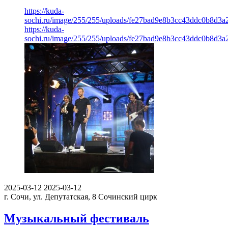
https://kuda-
sochi.ru/image/255/255/uploads/fe27bad9e8b3cc43ddc0b8d3a
https://kuda-
sochi.ru/image/255/255/uploads/fe27bad9e8b3cc43ddc0b8d3a
2025-03-12
2025-03-12
г. Сочи, ул. Депутатская, 8
Сочинский цирк
Музыкальный фестиваль