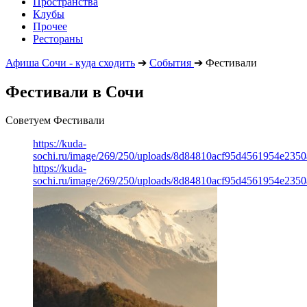
Пространства
Клубы
Прочее
Рестораны
Афиша Сочи - куда сходить
➔
События
➔
Фестивали
Фестивали в Сочи
Советуем Фестивали
https://kuda-
sochi.ru/image/269/250/uploads/8d84810acf95d4561954e235
https://kuda-
sochi.ru/image/269/250/uploads/8d84810acf95d4561954e235