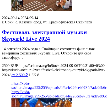
2024-09-14
2024-09-14
г. Сочи, с. Казачий брод, ул. Краснофлотская
Скайпарк
Фестиваль электронной музыки
Skypark! Live 2024
14 сентября 2024 года в Скайпарке состоится финальная
вечеринка фестиваля Skypark! Live. Откройте для себя
атмосферу…
2500
RUB
https://schema.org/InStock
2024-09-06T09:21:00+03:00
https://kuda-sochi.ru/event/festival-elektronnoj-muzyki-skypark-live-
2024/
от 2 500
₽
1.3K
8
https://kuda-
sochi.ru/image/255/255/uploads/df6a4e226ceb973fa7ade9db6c
https://kuda-
sochi.ru/image/255/255/uploads/df6a4e226ceb973fa7ade9db6c