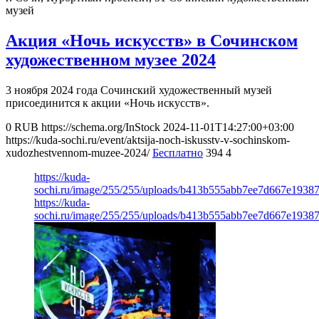
музей
Акция «Ночь искусств» в Сочинском
художественном музее 2024
3 ноября 2024 года Сочинский художественный музей
присоединится к акции «Ночь искусств».
0
RUB
https://schema.org/InStock
2024-11-01T14:27:00+03:00
https://kuda-sochi.ru/event/aktsija-noch-iskusstv-v-sochinskom-
xudozhestvennom-muzee-2024/
Бесплатно
394
4
https://kuda-
sochi.ru/image/255/255/uploads/b413b555abb7ee7d667e1938
https://kuda-
sochi.ru/image/255/255/uploads/b413b555abb7ee7d667e1938