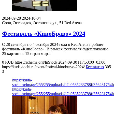
2024-09-28
2024-10-04
Сочи, Эстосадок, Эстонская ул., 51
Red Arena
Фестиваль «КиноБраво» 2024
С 28 сентября по 4 октября 2024 года в Red Arena пройдет
фестиваль «КиноБраво». В рамках фестиваля будет показано
25 картин из 15 стран мира.
0
RUB
https://schema.org/InStock
2024-09-30T17:53:00+03:00
https://kuda-sochi.ru/event/festival-kinobravo-2024/
Бесплатно
305
3
https://kuda-
sochi.ru/image/255/255/uploads/d2b0585233788ff356281754f
https://kuda-
sochi.ru/image/255/255/uploads/d2b0585233788ff356281754f