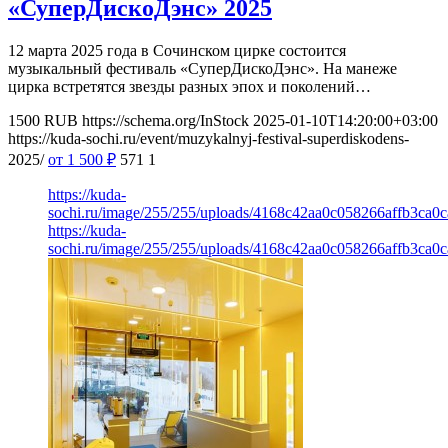
«СуперДискоДэнс» 2025
12 марта 2025 года в Сочинском цирке состоится
музыкальный фестиваль «СуперДискоДэнс». На манеже
цирка встретятся звезды разных эпох и поколений…
1500
RUB
https://schema.org/InStock
2025-01-10T14:20:00+03:00
https://kuda-sochi.ru/event/muzykalnyj-festival-superdiskodens-
2025/
от 1 500
₽
571
1
https://kuda-
sochi.ru/image/255/255/uploads/4168c42aa0c058266affb3ca0
https://kuda-
sochi.ru/image/255/255/uploads/4168c42aa0c058266affb3ca0