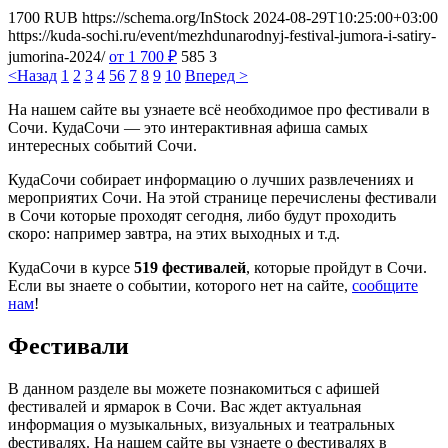
1700
RUB
https://schema.org/InStock
2024-08-29T10:25:00+03:00
https://kuda-sochi.ru/event/mezhdunarodnyj-festival-jumora-i-satiry-
jumorina-2024/
от 1 700
₽
585
3
<Назад
1
2
3
4
5
6
7
8
9
10
Вперед >
На нашем сайте вы узнаете всё необходимое про фестивали в
Сочи. КудаСочи — это интерактивная афиша самых
интересных событий Сочи.
КудаСочи собирает информацию о лучших развлечениях и
мероприятих Сочи. На этой странице перечислены фестивали
в Сочи которые проходят сегодня, либо будут проходить
скоро: например завтра, на этих выходных и т.д.
КудаСочи в курсе
519 фестивалей
, которые пройдут в Сочи.
Если вы знаете о событии, которого нет на сайте,
сообщите
нам
!
Фестивали
В данном разделе вы можете познакомиться с афишей
фестивалей и ярмарок в Сочи. Вас ждет актуальная
информация о музыкальных, визуальных и театральных
фестивалях. На нашем сайте вы узнаете о фестивалях в