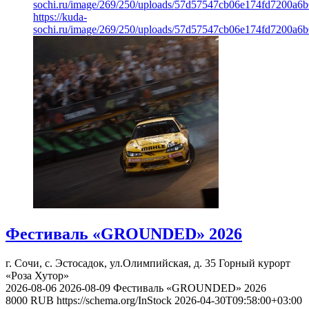
sochi.ru/image/269/250/uploads/57d57547cb06e174fd7200a6
https://kuda-
sochi.ru/image/269/250/uploads/57d57547cb06e174fd7200a6
Фестиваль «GROUNDED» 2026
г. Сочи, с. Эстосадок, ул.Олимпийская, д. 35
Горный курорт
«Роза Хутор»
2026-08-06
2026-08-09
Фестиваль «GROUNDED» 2026
8000
RUB
https://schema.org/InStock
2026-04-30T09:58:00+03:00