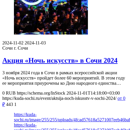
2024-11-02
2024-11-03
Сочи
г. Сочи
Акция «Ночь искусств» в Сочи 2024
3 ноября 2024 года в Сочи в рамках всероссийской акции
«Ночь искусств» пройдет более 60 мероприятий. В этом году
ее мероприятия приурочены ко Дню народного единства…
0
RUB
https://schema.org/InStock
2024-11-01T14:18:00+03:00
https://kuda-sochi.ru/event/aktsija-noch-iskusstv-v-sochi-2024/
от 0
₽
443
1
https://kuda-
sochi.ru/image/255/255/uploads/4fcad57618a5271007eeb46ba
https://kuda-