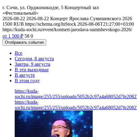
г. Сочи, ул. Орджоникидзе, 5
Концертный зал
«Фестивальный»
2026-08-22
2026-08-22
Концерт Ярослава Сумишевского 2026
1500
RUB
https://schema.org/InStock
2026-08-06T21:27:00+03:00
https://kuda-sochi.ru/event/kontsert-jaroslava-sumishevskogo-2026/
от 1 500
₽
58
0
Отображать события
Все
Сегодня, 8 августа
Завтра, 9 августа
В эти выходные
В августе
В этом году
https://kuda-
sochi.ru/image/255/255/uploads/5052b2c97a4a68052d7fe2082
https://kuda-
sochi.ru/image/255/255/uploads/5052b2c97a4a68052d7fe2082