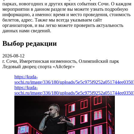
парках, новогодних и других ярких событиях Сочи. О каждом
мероприятии в данном разделе вы можете узнать подробную
информацию, а именно: время и место проведения, стоимость
билетов, адрес. Также мы всегда указываем сайт
организаторов, и вы легко можете проверить актуальность
данных нами сведений.
Выбор редакции
2026-08-12
г. Сочи, Имеретинская низменность, Олимпийский парк
Ледовый дворец спорта «Айсберг»
https://kuda-
sochi.ru/image/336/180/uploads/5e5c975f9252a051744ee0350
https://kuda-
sochi.ru/image/336/180/uploads/5e5c975f9252a051744ee0350