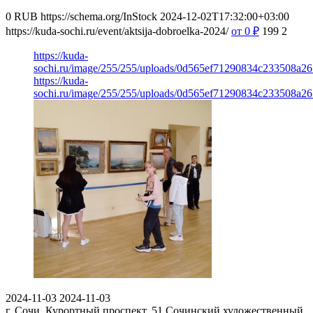
0
RUB
https://schema.org/InStock
2024-12-02T17:32:00+03:00
https://kuda-sochi.ru/event/aktsija-dobroelka-2024/
от 0
₽
199
2
https://kuda-
sochi.ru/image/255/255/uploads/0d565ef71290834c233508a26
https://kuda-
sochi.ru/image/255/255/uploads/0d565ef71290834c233508a26
2024-11-03
2024-11-03
г. Сочи, Курортный проспект, 51
Сочинский художественный