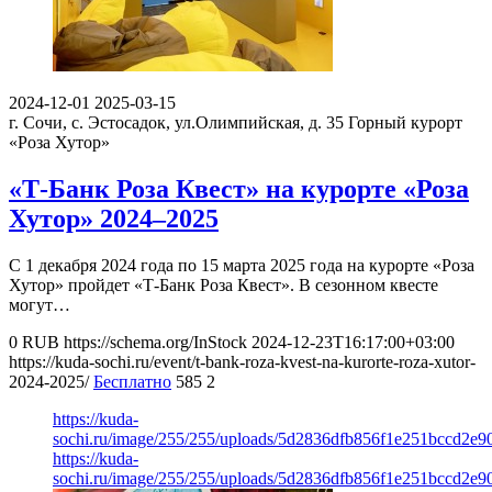
2024-12-01
2025-03-15
г. Сочи, с. Эстосадок, ул.Олимпийская, д. 35
Горный курорт
«Роза Хутор»
«Т-Банк Роза Квест» на курорте «Роза
Хутор» 2024–2025
С 1 декабря 2024 года по 15 марта 2025 года на курорте «Роза
Хутор» пройдет «Т-Банк Роза Квест». В сезонном квесте
могут…
0
RUB
https://schema.org/InStock
2024-12-23T16:17:00+03:00
https://kuda-sochi.ru/event/t-bank-roza-kvest-na-kurorte-roza-xutor-
2024-2025/
Бесплатно
585
2
https://kuda-
sochi.ru/image/255/255/uploads/5d2836dfb856f1e251bccd2e9
https://kuda-
sochi.ru/image/255/255/uploads/5d2836dfb856f1e251bccd2e9