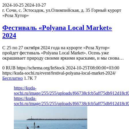
2024-10-25
2024-10-27
г. Сочи, с. Эстосадок, ул.Олимпийская, д. 35
Горный курорт
«Роза Хутор»
Фестиваль «Polyana Local Market»
2024
С 25 по 27 октября 2024 года на курорте «Роза Хутор»
пройдет фестиваль «Polyana Local Market». Осень уже
окрашивает природу своими яркими красками, и мы снова…
0
RUB
https://schema.org/InStock
2024-10-25T08:00:00+03:00
https://kuda-sochi.ru/event/festival-polyana-local-market-2024/
Бесплатно
1.7K
7
https://kuda-
sochi.ru/image/255/255/uploads/f66738cfcb5aff75db912d18cf
https://kuda-
sochi.ru/image/255/255/uploads/f66738cfcb5aff75db912d18cf