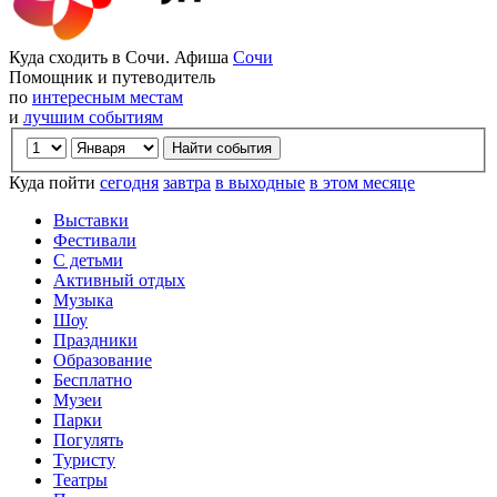
Куда сходить в Сочи. Афиша
Сочи
Помощник и путеводитель
по
интересным местам
и
лучшим событиям
Куда пойти
сегодня
завтра
в выходные
в этом месяце
Выставки
Фестивали
С детьми
Активный отдых
Музыка
Шоу
Праздники
Образование
Бесплатно
Музеи
Парки
Погулять
Туристу
Театры