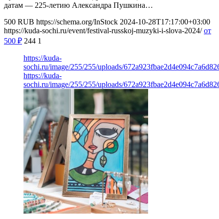
датам — 225-летию Александра Пушкина…
500
RUB
https://schema.org/InStock
2024-10-28T17:17:00+03:00
https://kuda-sochi.ru/event/festival-russkoj-muzyki-i-slova-2024/
от
500
₽
244
1
https://kuda-
sochi.ru/image/255/255/uploads/672a923fbae2d4e094c7a6d82
https://kuda-
sochi.ru/image/255/255/uploads/672a923fbae2d4e094c7a6d82