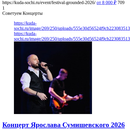
https://kuda-sochi.ru/event/festival-grounded-2026/
от 8 000
₽
709
1
Советуем Концерты
https://kuda-
sochi.ru/image/269/250/uploads/555e30d56524f9cb223083513
https://kuda-
sochi.ru/image/269/250/uploads/555e30d56524f9cb223083513
Концерт Ярослава Сумишевского 2026