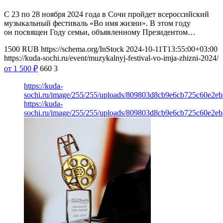
С 23 по 28 ноября 2024 года в Сочи пройдет всероссийский
музыкальный фестиваль «Во имя жизни». В этом году
он посвящен Году семьи, объявленному Президентом…
1500
RUB
https://schema.org/InStock
2024-10-11T13:55:00+03:00
https://kuda-sochi.ru/event/muzykalnyj-festival-vo-imja-zhizni-2024/
от 1 500
₽
660
3
https://kuda-
sochi.ru/image/255/255/uploads/809803d8cb9e6cb725c60e2eb
https://kuda-
sochi.ru/image/255/255/uploads/809803d8cb9e6cb725c60e2eb