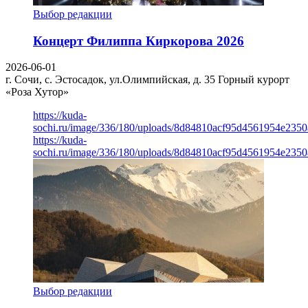
Выбор редакции
Концерт Филиппа Киркорова 2026
2026-06-01
г. Сочи, с. Эстосадок, ул.Олимпийская, д. 35
Горный курорт
«Роза Хутор»
https://kuda-
sochi.ru/image/336/180/uploads/8d84810acf95d4561954e235
https://kuda-
sochi.ru/image/336/180/uploads/8d84810acf95d4561954e235
Выбор редакции