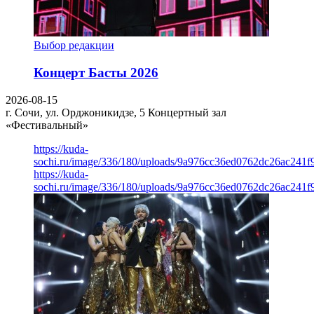
Выбор редакции
Концерт Басты 2026
2026-08-15
г. Сочи, ул. Орджоникидзе, 5
Концертный зал
«Фестивальный»
https://kuda-
sochi.ru/image/336/180/uploads/9a976cc36ed0762dc26ac241f
https://kuda-
sochi.ru/image/336/180/uploads/9a976cc36ed0762dc26ac241f