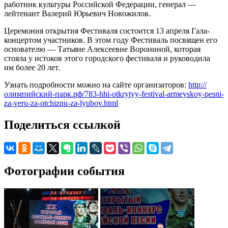
работник культуры Российской Федерации, генерал —
лейтенант Валерий Юрьевич Новожилов.
Церемония открытия Фестиваля состоится 13 апреля Гала-
концертом участников. В этом году Фестиваль посвящен его
основателю — Татьяне Алексеевне Ворониной, которая
стояла у истоков этого городского фестиваля и руководила
им более 20 лет.
Узнать подробности можно на сайте организаторов:
http://
олимпийский-парк.рф/783-hhi-otkrytyy-festival-armeyskoy-pesni-
za-veru-za-otchiznu-za-lyubov.html
Поделиться ссылкой
Фотографии события