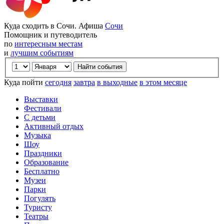
Куда сходить в Сочи. Афиша
Сочи
Помощник и путеводитель
по
интересным местам
и
лучшим событиям
Куда пойти
сегодня
завтра
в выходные
в этом месяце
Выставки
Фестивали
С детьми
Активный отдых
Музыка
Шоу
Праздники
Образование
Бесплатно
Музеи
Парки
Погулять
Туристу
Театры