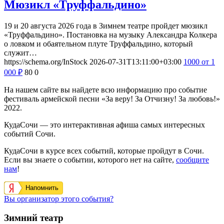
Мюзикл «Труффальдино»
19 и 20 августа 2026 года в Зимнем театре пройдет мюзикл
«Труффальдино». Постановка на музыку Александра Колкера
о ловком и обаятельном плуте Труффальдино, который
служит…
https://schema.org/InStock
2026-07-31T13:11:00+03:00
1000
от 1
000
₽
80
0
На нашем сайте вы найдете всю информацию про событие
фестиваль армейской песни «За веру! За Отчизну! За любовь!»
2022.
КудаСочи — это интерактивная афиша самых интересных
событий Сочи.
КудаСочи в курсе всех событий, которые пройдут в Сочи.
Если вы знаете о событии, которого нет на сайте,
сообщите
нам
!
Напомнить
Вы организатор этого события?
Зимний театр