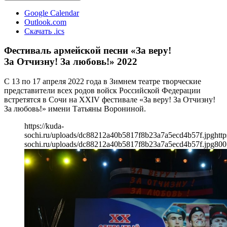
Google Calendar
Outlook.com
Скачать .ics
Фестиваль армейской песни «За веру!
За Отчизну! За любовь!» 2022
С 13 по 17 апреля 2022 года в Зимнем театре творческие
представители всех родов войск Российской Федерации
встретятся в Сочи на XXIV фестивале «За веру! За Отчизну!
За любовь!» имени Татьяны Ворониной.
https://kuda-
sochi.ru/uploads/dc88212a40b5817f8b23a7a5ecd4b57f.jpg
http
sochi.ru/uploads/dc88212a40b5817f8b23a7a5ecd4b57f.jpg
800