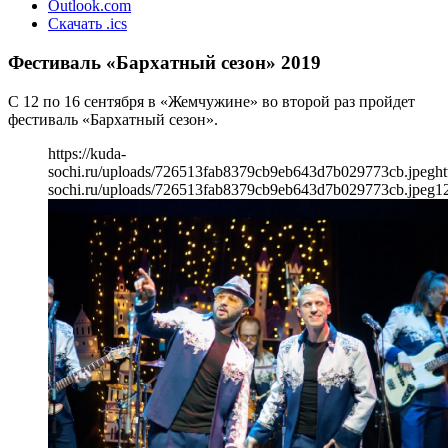
Outlook.com
Скачать .ics
Фестиваль «Бархатный сезон» 2019
С 12 по 16 сентября в «Жемчужине» во второй раз пройдет
фестиваль «Бархатный сезон».
https://kuda-
sochi.ru/uploads/726513fab8379cb9eb643d7b029773cb.jpeg
ht
sochi.ru/uploads/726513fab8379cb9eb643d7b029773cb.jpeg
1