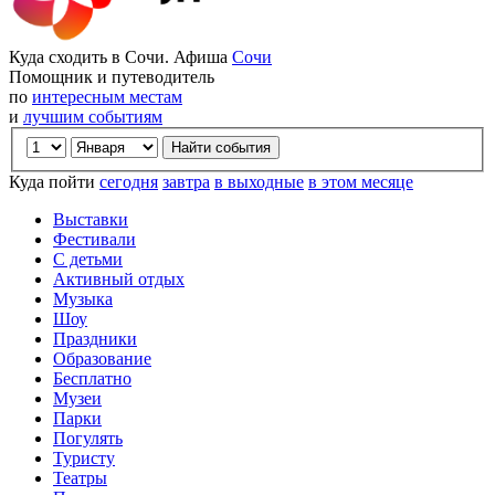
Куда сходить в Сочи. Афиша
Сочи
Помощник и путеводитель
по
интересным местам
и
лучшим событиям
Куда пойти
сегодня
завтра
в выходные
в этом месяце
Выставки
Фестивали
С детьми
Активный отдых
Музыка
Шоу
Праздники
Образование
Бесплатно
Музеи
Парки
Погулять
Туристу
Театры