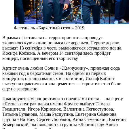
Фестиваль «Бархатный сезон» 2019
В рамках фестиваля на территории отеля проведут
экологическую акцию по высадке деревьев. Первое дерево
высадят 13 сентября в честь выдающегося эстрадного певца,
Иосифа Кобзона. А вечером 14 сентября здесь пройдет
концерт, посвященный его творчеству.
Артист очень любил Сочи и «Жемчужину», приезжал сюда
каждый год в бархатный сезон. На одном из первых
концертов, организованных в гостинице, Иосиф Кобзон
выступал практически «на цементе» — строительство было
еще не завершено.
Планируются мероприятия и за пределами отеля — на сцену
«Летнего театра» парка имени Фрунзе выйдут Тамара
Гведцители, Игорь Корнелюк, Валентина Легкоступова,
Татьяна Буланова, Маша Распутина, Екатерина Семенова,
группа «На-На», Сергей Любавин, Анна Семенович, Евгений
Кемеровский, экс-вокалистка группы «Ленинград» Алиса