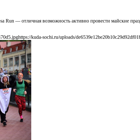
 Rosa Run — отличная возможность активно провести майские пр
470d5.jpg
https://kuda-sochi.ru/uploads/de6539e12be20b10c29d92df01