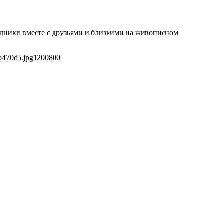
аздники вместе с друзьями и близкими на живописном
b470d5.jpg
1200
800