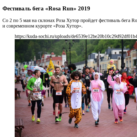
Фестиваль бега «Rosa Run» 2019
Со 2 по 5 мая на склонах Роза Хутор пройдет фестиваль бега
и современном курорте «Роза Хутор».
https://kuda-sochi.ru/uploads/de6539e12be20b10c29d92df01b