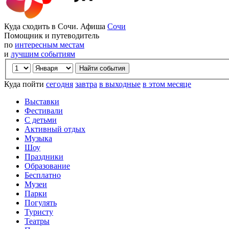
Куда сходить в Сочи. Афиша
Сочи
Помощник и путеводитель
по
интересным местам
и
лучшим событиям
Куда пойти
сегодня
завтра
в выходные
в этом месяце
Выставки
Фестивали
С детьми
Активный отдых
Музыка
Шоу
Праздники
Образование
Бесплатно
Музеи
Парки
Погулять
Туристу
Театры